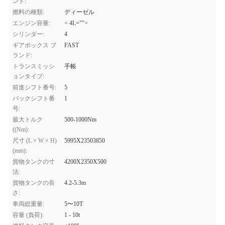
ンド:
燃料の種類:
ディーゼル
エンジン容量:
< 4L="">
シリンダー:
4
ギアボックス ブ
FAST
ランド:
トランスミッシ
手帳
ョンタイプ:
前進シフト番号:
5
バックシフト番
1
号:
最大トルク
500-1000Nm
((Nm):
尺寸 (L × W × H)
5995X23503850
(mm):
貨物タンクの寸
4200X2350X500
法:
貨物タンクの長
4.2-5.3m
さ:
車両総重量:
5〜10T
容量 (負荷):
1 - 10t