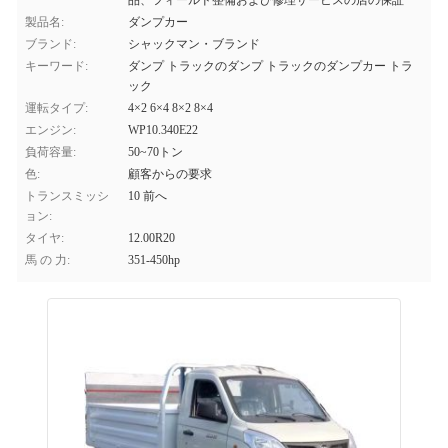
品、フィールド整備および修理サービスの店の保証
製品名:
ダンプカー
ブランド:
シャックマン・ブランド
キーワード:
ダンプ トラックのダンプ トラックのダンプカー トラ
ック
運転タイプ:
4×2 6×4 8×2 8×4
エンジン:
WP10.340E22
負荷容量:
50~70トン
色:
顧客からの要求
トランスミッシ
10 前へ
ョン:
タイヤ:
12.00R20
馬 の 力:
351-450hp