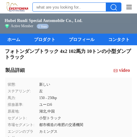
Hubei Runli Special Automobile Co., Ltd.
Active Member
2 Years
ホーム
プロダクト
プロフィール
コンタクト
フォトンダンプトラック 4x2 102馬力 10トンの小型ダンプ
トラック
製品詳細
video
状態:
新しい
ステアリング:
左
馬力:
150 - 250hp
排放基準:
ユーロ6
原産地:
湖北,中国
セグメント:
小型トラック
市場セグメント:
都市構造の堆肥の交通機関
エンジンのブラ
カミングス