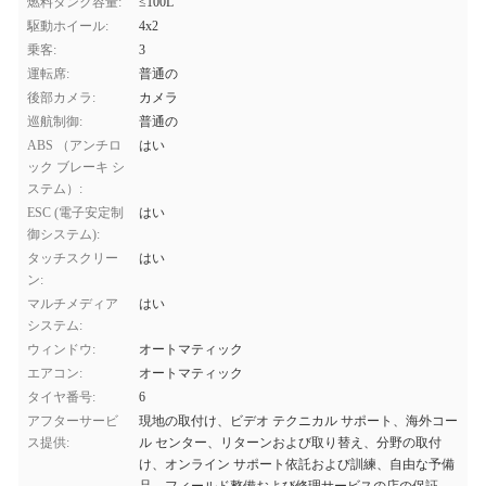
燃料タンク容量:
≤100L
駆動ホイール:
4x2
乗客:
3
運転席:
普通の
後部カメラ:
カメラ
巡航制御:
普通の
ABS （アンチロ
はい
ック ブレーキ シ
ステム）:
ESC (電子安定制
はい
御システム):
タッチスクリー
はい
ン:
マルチメディア
はい
システム:
ウィンドウ:
オートマティック
エアコン:
オートマティック
タイヤ番号:
6
アフターサービ
現地の取付け、ビデオ テクニカル サポート、海外コー
ス提供:
ル センター、リターンおよび取り替え、分野の取付
け、オンライン サポート依託および訓練、自由な予備