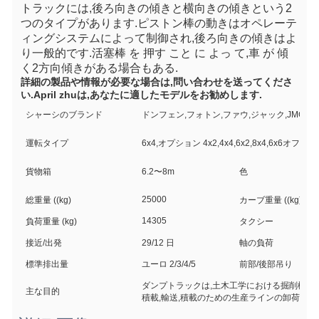
トラックには,後ろ向きの傾きと横向きの傾きという2
つのタイプがあります.ピストン棒の動きはオペレーテ
ィングシステムによって制御され,後ろ向きの傾きはよ
り一般的です.活塞棒 を 押す こと に よっ て,車 が 傾
く2方向傾きがある場合もある.
詳細の製品や情報が必要な場合は,問い合わせを送ってくださ
い.April zhuは,あなたに適したモデルをお勧めします.
シャーシのブランド
ドンフェン,フォトン,ファウ,ジャック,JMC,
運転タイプ
6x4,オプション 4x2,4x4,6x2,8x4,6x6オフロ
貨物箱
6.2〜8m
色
25000
総重量 ((kg)
カーブ重量 ((kg)
14305
負荷重量 (kg)
タクシー
接近/出発
29/12 日
軸の負荷
標準排出量
ユーロ 2/3/4/5
前部/後部吊り
ダンプトラックは,土木工学における掘削機,装
主な目的
積載,輸送,積載のための生産ラインの卸荷土地