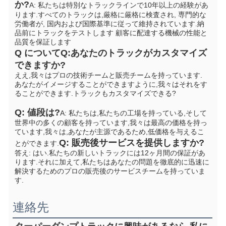
か?
A: 私たちは特別なトラックラインで10年以上の経験があ
ります.すべてのトラックは,厳格に厳格に検査され, 専門的な
労働者が, 国内および国際基準に従って維持されています.納
品前にトラックをテストします 顧客に配達する機械の性能と
品質を保証します
Q について
Q:あなたのトラックがカスタマイズ
できますか?
ええ,我々はプロの技術チームと販売チームを持っています. 
あなたがイメージすることができますように,我々はそれをす
ることができます.
トラックもカスタマイズできる?
Q: 値段は?
A: 私たちは,私たちの工場を持っている,そして
世界中の多くの顧客を持っています,我々は最高の価格を持っ
ています,我々は,あなたが主源であるため,低価格を与えるこ
Q: 販売後サービスを提供しますか?
とができます.
答え: はい.私たちの新しいトラックには12ヶ月間の保証があ
ります.それに加えて,私たちはあなたの問題を徹底的に迅速に
解決するためのプロの販売後のサービスチームを持っていま
す.
連絡先