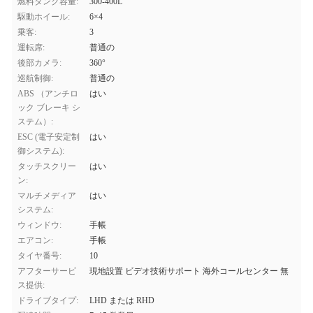
燃料タンク容量:
300-400L
駆動ホイール:
6×4
乗客:
3
運転席:
普通の
後部カメラ:
360°
巡航制御:
普通の
ABS （アンチロ
はい
ック ブレーキ シ
ステム）:
ESC (電子安定制
はい
御システム):
タッチスクリー
はい
ン:
マルチメディア
はい
システム:
ウィンドウ:
手帳
エアコン:
手帳
タイヤ番号:
10
アフターサービ
現地設置 ビデオ技術サポート 海外コールセンター 無
ス提供:
ドライブタイプ:
LHD または RHD