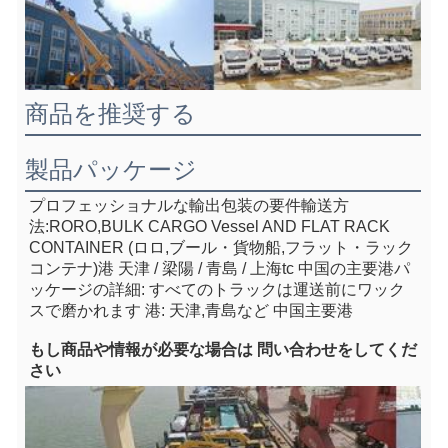
商品を推奨する
製品パッケージ
プロフェッショナルな輸出包装の要件
輸送方
法:RORO,BULK CARGO Vessel AND FLAT RACK 
CONTAINER (ロロ,ブール・貨物船,フラット・ラック
コンテナ)
港 天津 / 梁陽 / 青島 / 上海
tc 中国の主要港
パ
ッケージの詳細: すべてのトラックは運送前にワック
スで磨かれます 港: 天津,青島など 中国主要港
もし
商品や情報が必要な場合は 問い合わせをしてくだ
さい