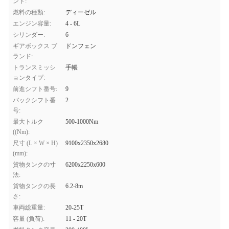
ンド:
燃料の種類:
ディーゼル
エンジン容量:
4 - 6L
シリンダー:
6
ギアボックス ブ
ドンフェン
ランド:
トランスミッシ
手帳
ョンタイプ:
前進シフト番号:
9
バックシフト番
2
号:
最大トルク
500-1000Nm
((Nm):
尺寸 (L × W × H)
9100x2350x2680
(mm):
貨物タンクの寸
6200x2250x600
法:
貨物タンクの長
6.2-8m
さ:
車両総重量:
20-25T
容量 (負荷):
11 - 20T