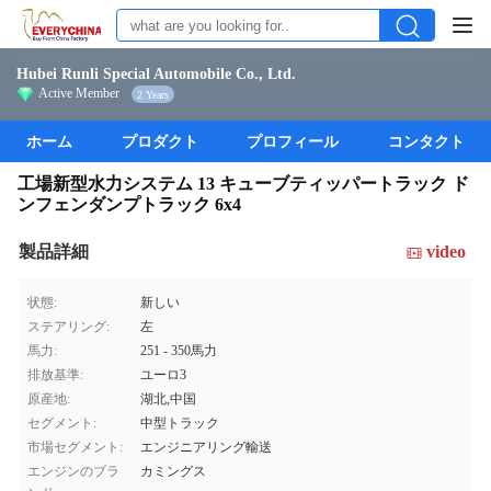
Hubei Runli Special Automobile Co., Ltd.
Active Member
2 Years
ホーム
プロダクト
プロフィール
コンタクト
工場新型水力システム 13 キューブティッパートラック ド
ンフェンダンプトラック 6x4
製品詳細
video
状態:
新しい
ステアリング:
左
馬力:
251 - 350馬力
排放基準:
ユーロ3
原産地:
湖北,中国
セグメント:
中型トラック
市場セグメント:
エンジニアリング輸送
エンジンのブラ
カミングス