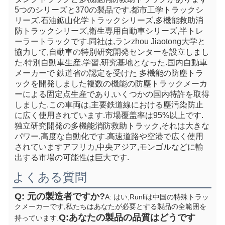
5つのシリーズと370の製品です.都市工学トラックシ
リーズ,石油鉱山化学トラックシリーズ,多機能救助消
防トラックシリーズ,衛生専用自動車シリーズ,半トレ
ーラートラックです.同社は,ランzhou Jiaotong大学と
協力して,自動車の特別研究開発センターを設立しまし
た.特別自動車生産,学習,研究基地となった.国内自動車
メーカーで 鉄道省の認定を受けた 多機能の防塵トラ
ックを開発しました複数の機能の防塵トラックメーカ
ーによる固定点生産であり,いくつかの国内特許を取得
しました.この車両は,主要鉄道線における塵汚染防止
に広く使用されています.市場覆盖率は95%以上です. 
独立研究開発の多機能消防救助トラック,それは大きな
パワー,高度な自動化です.高速道路や空港で広く使用
されていますアフリカ,中央アジア,モンゴルなどに輸
出する市場の可能性は巨大です.
よくある質問
Q: 元の製造者ですか?
A: はい,Runliは中国の特殊トラッ
クメーカーです,私たちはあなたが必要とする製品の全範囲を
Q:あなたの製品の品質はどうです
持っています.