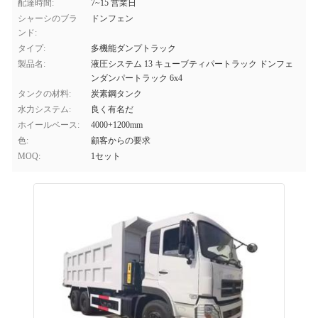
配達時間:
7~15 営業日
シャーシのブラ
ドンフェン
ンド:
タイプ:
多機能ダンプトラック
製品名:
液圧システム 13 キューブティパートラック ドンフェ
ンダンパートラック 6x4
タンクの材料:
炭素鋼タンク
水力システム:
良く有名だ
ホイールベース:
4000+1200mm
色:
顧客からの要求
MOQ:
1セット