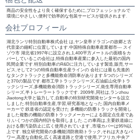
商品の安全性をより良く確保するために,プロフェッショナルで
環境にやさしい,便利で効率的な包装サービスが提供されます.
会社プロフィール
湖北ランリ特別自動車株式会社 は,ヤン皇帝ドラゴンの故郷と古
代音楽の鐘町に位置しています.中国特殊自動車産業都市--- スイ
ゾウ市 湖北省1997年に設立され,1,400平方メートルの面積をカ
バーしているこの会社は,特殊自動車産業に参入した最初の国内
民間企業です.特別自動車のR&Dに注力しています製造,販売,サー
ビス,そして2つの特殊自動車生産ラインの 会社には最も先進的
なタンクトラックと多機能救命消防車があります.5つのシリーズ
と370の製品です.都市工学トラックシリーズ,石油鉱山化学トラ
ックシリーズ,多機能救命消防トラックシリーズ,衛生専用自動車
シリーズ,半トレーラートラックです. 2009年,同社は,ランzhou 
Jiaotong大学と協力して,自動車の特別研究開発センターを設立
しました.特別自動車生産,学習,研究基地となった.国内自動車メ
ーカーで 鉄道省の認定を受けた 多機能の防塵トラックを開発し
ました複数の機能の防塵トラックメーカーによる固定点生産であ
り,いくつかの国内特許を取得しました.この車両は,主要鉄道線に
おける塵汚染防止に広く使用されています.,市場カバーは95%以
上です. 独立研究開発の多機能消防救助トラック,それは大きなパ
ワー,高度な自動化,広く高速道路と空港で使用,アフリカ,中央ア