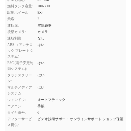
燃料タンク容量:
200-300L
駆動ホイール:
8X4
乗客:
2
運転席:
空気懸垂
後部カメラ:
カメラ
巡航制御:
なし
ABS （アンチロ
はい
ック ブレーキ シ
ステム）:
ESC (電子安定制
はい
御システム):
タッチスクリー
はい
ン:
マルチメディア
はい
システム:
ウィンドウ:
オートマティック
エアコン:
手帳
タイヤ番号:
6
アフターサービ
ビデオ技術サポート オンラインサポート ショップ保証
ス提供: