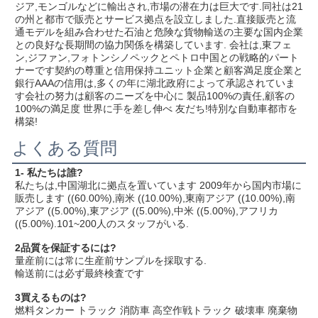
ジア,モンゴルなどに輸出され,市場の潜在力は巨大です.同社は21
の州と都市で販売とサービス拠点を設立しました.直接販売と流
通モデルを組み合わせた石油と危険な貨物輸送の主要な国内企業
との良好な長期間の協力関係を構築しています. 会社は,東フェ
ン,ジファン,フォトンシノペックとペトロ中国との戦略的パート
ナーです契約の尊重と信用保持ユニット企業と顧客満足度企業と
銀行AAAの信用は,多くの年に湖北政府によって承認されていま
す会社の努力は顧客のニーズを中心に 製品100%の責任,顧客の
100%の満足度 世界に手を差し伸べ 友だち!特別な自動車都市を
構築!
よくある質問
1- 私たちは誰?
私たちは,中国湖北に拠点を置いています 2009年から国内市場に
販売します ((60.00%),南米 ((10.00%),東南アジア ((10.00%),南
アジア ((5.00%),東アジア ((5.00%),中米 ((5.00%),アフリカ 
((5.00%).101~200人のスタッフがいる.
2品質を保証するには?
量産前には常に生産前サンプルを採取する.
輸送前には必ず最終検査です
3買えるものは?
燃料タンカー トラック 消防車 高空作戦トラック 破壊車 廃棄物