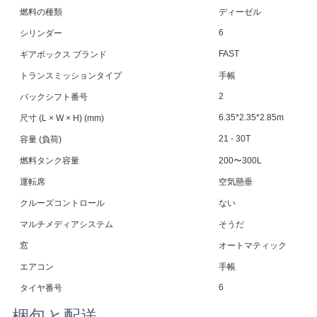
燃料の種類
ディーゼル
6
シリンダー
FAST
ギアボックス ブランド
トランスミッションタイプ
手帳
2
バックシフト番号
6.35*2.35*2.85m
尺寸 (L × W × H) (mm)
21 - 30T
容量 (負荷)
燃料タンク容量
200〜300L
運転席
空気懸垂
クルーズコントロール
ない
マルチメディアシステム
そうだ
窓
オートマティック
エアコン
手帳
6
タイヤ番号
梱包と配送