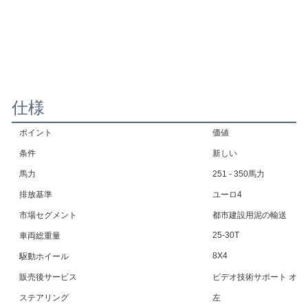
仕様
ポイント
価値
条件
新しい
馬力
251 - 350馬力
排放基準
ユーロ4
市場セグメント
都市建設用泥の輸送
25-30T
車両総重量
8X4
駆動ホイール
販売後サービス
ビデオ技術サポート オン
ステアリング
左