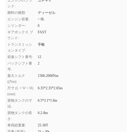
エンジンのブラ
ユチャイ
ンド:
燃料の種類:
ディーゼル
エンジン容量:
> 8L
シリンダー:
6
ギアボックス ブ
FAST
ランド:
トランスミッシ
手帳
ョンタイプ:
前進シフト番号:
12
バックシフト番
2
号:
最大トルク
1500-2000Nm
((Nm):
尺寸 (L × W × H)
6.35*2.35*2.85m
(mm):
貨物タンクの寸
6.5*3.1*1.8m
法:
貨物タンクの長
6.2-8m
さ:
車両総重量:
25-30T
容量 (負荷):
21～30t