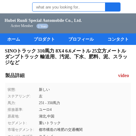
Hubei Runli Special Automobile Co., Ltd.
Active Member
2 Years
ホーム
プロダクト
プロフィール
コンタクト
SINOトラック 310馬力 8X4 6.6メートル 25立方メートル
ダンプトラック 輸送用、汚泥、下水、肥料、泥、スラッ
ジなど
製品詳細
video
状態:
新しい
ステアリング:
左
馬力:
251 - 350馬力
排放基準:
ユーロ4
原産地:
湖北,中国
セグメント:
重いトラック
市場セグメント:
都市構造の堆肥の交通機関