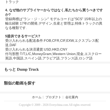
トラック
4. なぜ他のサプライヤーからではなく,私たちから買うべきです
か?
登録商標は"ラン・ジ・シン" モデルコードは"SCS" 15年以上の
輸出経験 17年の開発,デザイン,生産と管理は,特殊トラックの異
なる種類です.
5提供できるサービス?
受け入れられる配送条件:FOB,CFR,CIF,EXW,エクスプレス配
送,DAF
受け入れられる決済通貨:USD,HKD,CNY
付与形態:T/T,L/C,MoneyGram,Western Union,現金,エスクロー
英語,中国語,スペイン語,アラビア語,フランス語,ロシア語
もっと Dump Truck
類似の動画を探す
ホーム
プロダクト
会社案内
Copyright © 2009 - 2026 Everychina.com.All rights reserved.