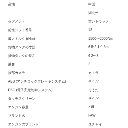
産地
中国
湖北州
セグメント
重いトラック
12
前進シフト番号
最大トルク ((Nm)
1500〜2000Nm
6.5*3.1*1.8m
貨物タンクの寸法
貨物タンクの長さ
6.2〜8m
2
乗客
後部カメラ
カメラ
ABS (アンチロックブレーキシステム)
そうだ
ESC (電子安定制御システム)
そうだ
タッチスクリーン
そうだ
> 8L
エンジン容量
FAW
ブランド名
エンジンのブランド
ユチャイ