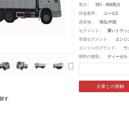
馬力 :
351 - 450馬力
排放基準 :
ユーロ2
原産地 :
湖北,中国
セグメント :
重いトラッ
市場セグメント :
エンジ
エンジンのブランド :
ウ
燃料の種類 :
ディーゼル
企業との接触
探す