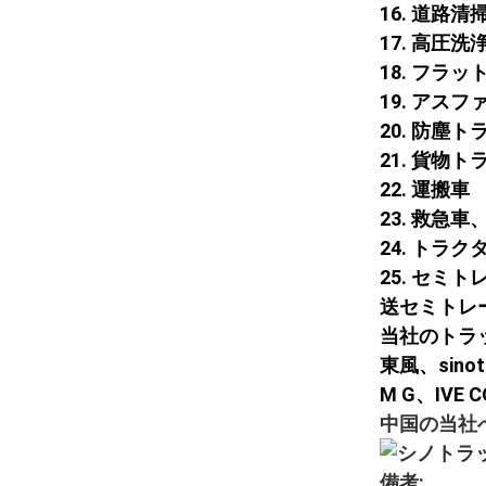
16. 道路清
17. 高圧
18. フラ
19. ア
20. 防塵
21. 貨物
22. 運搬車
23. 救急
24. トラク
25. セ
送セミトレ
当社のトラ
東風、sinot
M G、IVE 
中国の当社
備考: