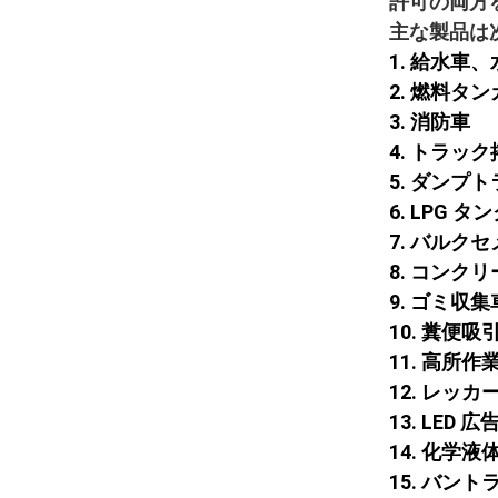
許可の両方
主な製品は
1. 給水車
2. 燃料タ
3. 消防車
4. トラッ
5. ダン
6. LPG
7. バルク
8. コンク
9. ゴミ
10. 糞便
11. 高所作
12. レッカ
13. LED
14. 化学
15. バン