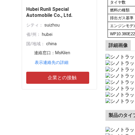
タイヤ数
Hubei Runli Special
燃料の種類
Automobile Co., Ltd.
排出ガス基準
シティ：
suizhou
エンジンモデ
WP10.380E22
省/州：
hubei
国/地域：
china
詳細画像
連絡窓口：
MsKilen
表示連絡先の詳細
企業との接触
製品のタイ