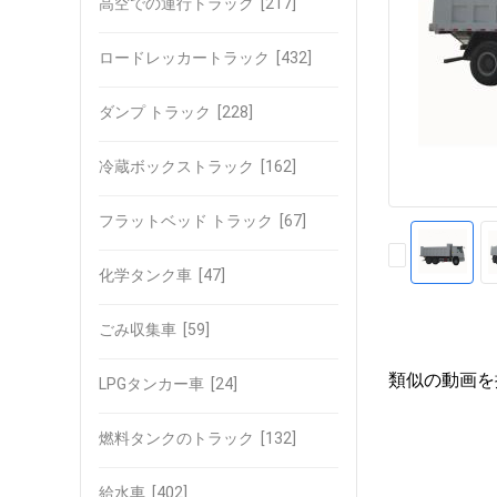
高空での運行トラック
[217]
ロードレッカートラック
[432]
ダンプ トラック
[228]
冷蔵ボックストラック
[162]
フラットベッド トラック
[67]
化学タンク車
[47]
ごみ収集車
[59]
類似の動画を
LPGタンカー車
[24]
燃料タンクのトラック
[132]
給水車
[402]