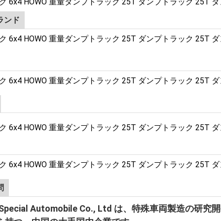
ランド
問
unli Special Automobile Co., Ltd は、特