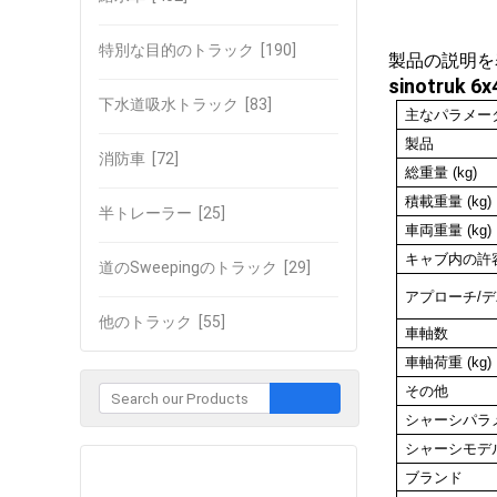
特別な目的のトラック
[190]
製品の説明を
sinotru
下水道吸水トラック
[83]
主なパラメー
製品
消防車
[72]
総重量 (kg)
積載重量 (kg)
半トレーラー
[25]
車両重量 (kg)
キャブ内の許
道のSweepingのトラック
[29]
アプローチ/デ
他のトラック
[55]
車軸数
車軸荷重 (kg)
その他
シャーシパラ
シャーシモデ
企業との接触
ブランド