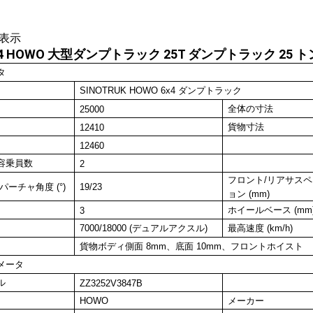
表示
k 6x4 HOWO 大型ダンプトラック 25T ダンプトラック 25
タ
SINOTRUK HOWO 6x4 ダンプトラック
全体の寸法
25000
貨物寸法
12410
12460
容乗員数
2
フロント/リアサス
パーチャ角度 (°)
19/23
ョン (mm)
ホイールベース (mm
3
7000/18000 (デュアルアクスル)
最高速度 (km/h)
貨物ボディ側面 8mm、底面 10mm、フロントホイスト
メータ
ル
ZZ3252V3847B
HOWO
メーカー