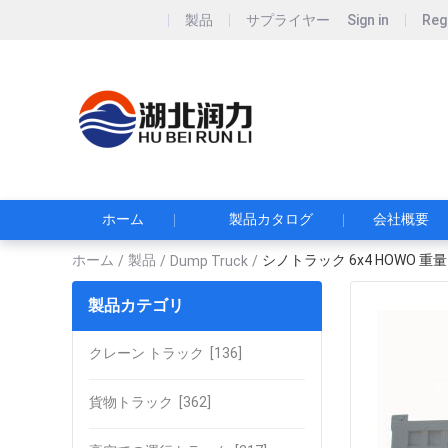
製品
サプライヤー
Sign in
Reg
Hubei Runli S
湖北润力专用汽车有
ホーム
製品カタログ
会社概要
ホーム
製品
シノトラック 6x4 HOWO 
/
/
Dump Truck
/
製品カテゴリ
クレーン トラック
[136]
貨物トラック
[362]