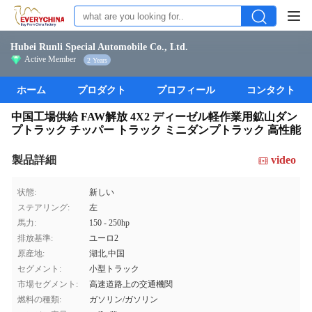
Hubei Runli Special Automobile Co., Ltd.
Active Member
2 Years
ホーム
プロダクト
プロフィール
コンタクト
中国工場供給 FAW解放 4X2 ディーゼル軽作業用鉱山ダン
プトラック チッパー トラック ミニダンプトラック 高性能
製品詳細
video
状態:
新しい
ステアリング:
左
馬力:
150 - 250hp
排放基準:
ユーロ2
原産地:
湖北,中国
セグメント:
小型トラック
市場セグメント:
高速道路上の交通機関
燃料の種類:
ガソリン/ガソリン