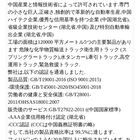
中国産業と情報技術省によって許可されています.専門
の小さな巨人
,
正確さ
,
独創的で革新的な自動車生産
,
中国
ハイテク企業
,
優秀な信用基準を持つ企業 (中国湖北省)
,
省級企業技術センター (湖北省,中国) 及び特別自動車輸
出企業 (湖北省,中国)
工場の面積は
120000
平方メートル
5つの主要製品があり
ます 危険な化学物質輸送トラック衛生用トラック (ス
プリングラートラック)
,
水タンカー),牽引トラック,高空
運用トラック,緊急救援トラック.
弊社は,以下の認証を通過しました.
製品品質: GB/T19001-2016 (ISO 9001:2015)
-環境保護: GB/T45001-2020/ISO45001-2018
労働者の健康と安全保護: GB/T28001-
2011/OHSAS18001:2007
販売後のサービス:GB/T27922-2011 ((中国国家標準)
-AAA企業信用格付け認定 (湖北省)
-CCC認証 (CCCは中国義務証明書の略)
そして,当社の製品資格比率は 99.5%に達します.
フィリピンのような20カ国以上に輸出されています.
,
カ