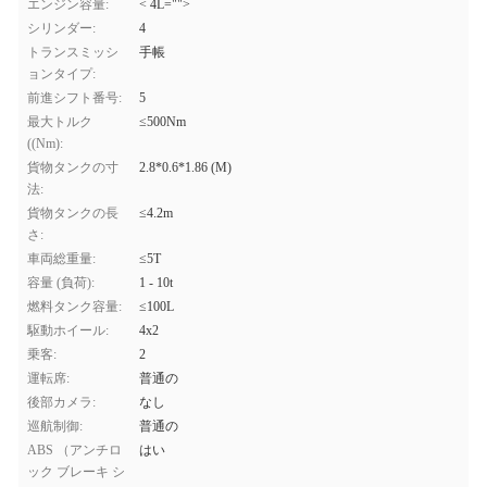
エンジン容量:
< 4L="">
シリンダー:
4
トランスミッシ
手帳
ョンタイプ:
前進シフト番号:
5
最大トルク
≤500Nm
((Nm):
貨物タンクの寸
2.8*0.6*1.86 (M)
法:
貨物タンクの長
≤4.2m
さ:
車両総重量:
≤5T
容量 (負荷):
1 - 10t
燃料タンク容量:
≤100L
駆動ホイール:
4x2
乗客:
2
運転席:
普通の
後部カメラ:
なし
巡航制御:
普通の
ABS （アンチロ
はい
ック ブレーキ シ