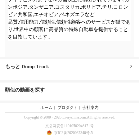
ンボジア
,
タンザニア
,
コスタリカ
,
ボリビア
,
チリ
,
コロン
ビア共和国
,
エチオピア
,
ベネズエラなど
品質,信用能力,信頼性,信頼性顧客へのサービスが鍵であ
り,世界中の顧客に高品質の特殊自動車を提供すること
を目指しています..
もっと Dump Truck
類似の動画を探す
ホーム
プロダクト
会社案内
Copyright © 2009 - 2026 Everychina.com.All rights reserved.
京公网安备11010502046171号
京ICP备2020037340号-5