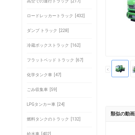
高空での運行トラック
[217]
ロードレッカートラック
[432]
ダンプ トラック
[228]
冷蔵ボックストラック
[162]
フラットベッド トラック
[67]
化学タンク車
[47]
ごみ収集車
[59]
LPGタンカー車
[24]
類似の動画
燃料タンクのトラック
[132]
給水車
[402]