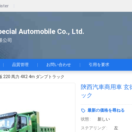
ister
pecial Automobile Co., Ltd.
限公司
品質管理
お問い合わせ
引用を要求
 220 馬力 4X2 4m ダンプトラック
陝西汽車商用車 玄徳 
ック
最新の価格を尋ねる
状態 :
新しい
ステアリング :
左