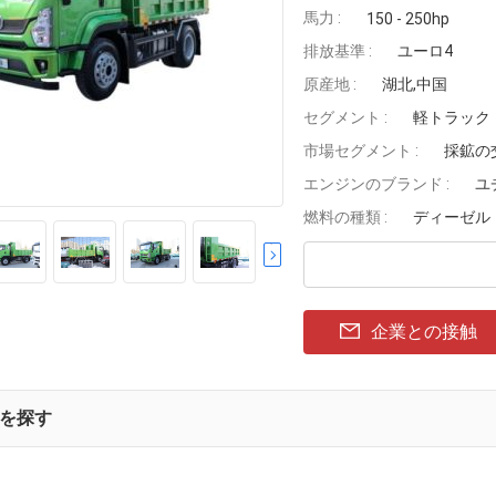
馬力 :
150 - 250hp
排放基準 :
ユーロ4
原産地 :
湖北,中国
セグメント :
軽トラック
市場セグメント :
採鉱の
エンジンのブランド :
ユ
燃料の種類 :
ディーゼル
企業との接触
を探す