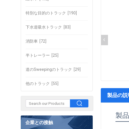
特別な目的のトラック
[190]
下水道吸水トラック
[83]
消防車
[72]
半トレーラー
[25]
道のSweepingのトラック
[29]
他のトラック
[55]
製品の説
製
企業との接触