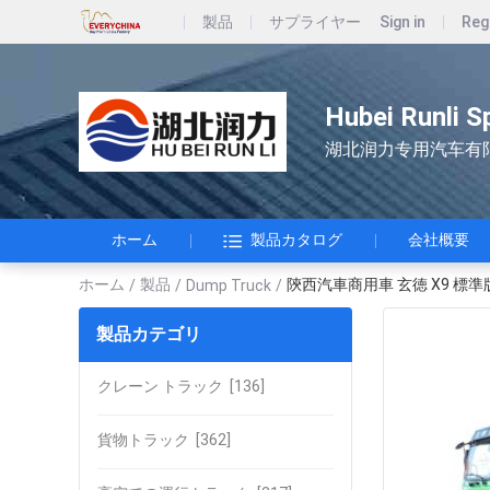
製品
サプライヤー
Sign in
Reg
Hubei Runli S
湖北润力专用汽车有
ホーム
製品カタログ
会社概要
ホーム
製品
陝西汽車商用車 玄徳 X9 標準版
/
/
Dump Truck
/
製品カテゴリ
クレーン トラック
[136]
貨物トラック
[362]