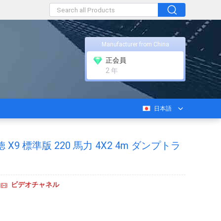
Manufacturer from China
正会員
2 年
日本語
X9 標準版 220 馬力 4X2 4m ダンプトラ
ビデオチャネル