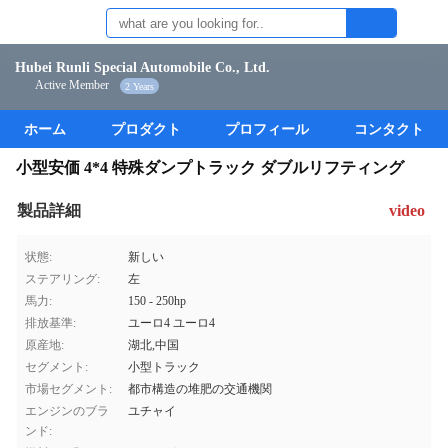
Hubei Runli Special Automobile Co., Ltd.
Active Member
2 Years
ホーム
プロダクト
プロフィール
コンタクト
小型安価 4*4 特殊ダンプトラック ダブルリフティング
製品詳細
video
状態:
新しい
ステアリング:
左
馬力:
150 - 250hp
排放基準:
ユーロ4 ユーロ4
原産地:
湖北,中国
セグメント:
小型トラック
市場セグメント:
都市構造の堆肥の交通機関
エンジンのブラ
ユチャイ
ンド: