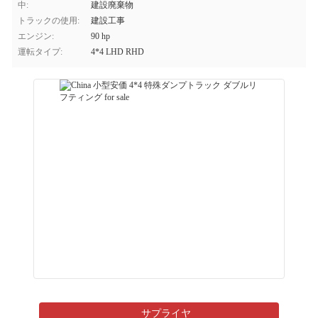
中:
建設廃棄物
トラックの使用:
建設工事
エンジン:
90 hp
運転タイプ:
4*4 LHD RHD
サプライヤ