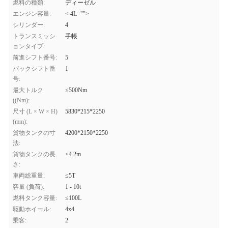
燃料の種類:
ディーゼル
エンジン容量:
< 4L="">
シリンダー:
4
トランスミッシ
手帳
ョンタイプ:
前進シフト番号:
5
バックシフト番
1
号:
最大トルク
≤500Nm
((Nm):
尺寸 (L × W × H)
5830*215*2250
(mm):
貨物タンクの寸
4200*2150*2250
法:
貨物タンクの長
≤4.2m
さ:
車両総重量:
≤5T
容量 (負荷):
1 - 10t
燃料タンク容量:
≤100L
駆動ホイール:
4x4
乗客:
2