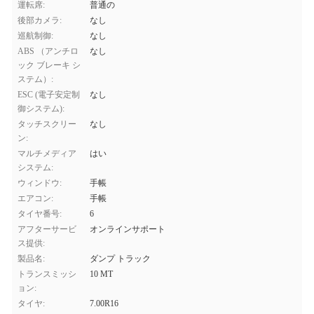
運転席:
普通の
後部カメラ:
なし
巡航制御:
なし
ABS （アンチロ
なし
ック ブレーキ シ
ステム）:
ESC (電子安定制
なし
御システム):
タッチスクリー
なし
ン:
マルチメディア
はい
システム:
ウィンドウ:
手帳
エアコン:
手帳
タイヤ番号:
6
アフターサービ
オンラインサポート
ス提供:
製品名:
ダンプ トラック
トランスミッシ
10 MT
ョン:
タイヤ:
7.00R16