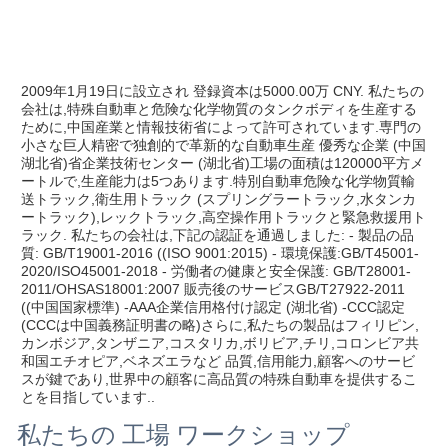
2009年1月19日に設立され 登録資本は5000.00万 CNY. 私たちの
会社は,特殊自動車と危険な化学物質のタンクボディを生産する
ために,中国産業と情報技術省によって許可されています.専門の
小さな巨人精密で独創的で革新的な自動車生産 優秀な企業 (中国
湖北省)省企業技術センター (湖北省)工場の面積は120000平方メ
ートルで,生産能力は5つあります.特別自動車危険な化学物質輸
送トラック,衛生用トラック (スプリングラートラック,水タンカ
ートラック),レックトラック,高空操作用トラックと緊急救援用ト
ラック. 私たちの会社は,下記の認証を通過しました: - 製品の品
質: GB/T19001-2016 ((ISO 9001:2015) - 環境保護:GB/T45001-
2020/ISO45001-2018 - 労働者の健康と安全保護: GB/T28001-
2011/OHSAS18001:2007 販売後のサービスGB/T27922-2011 
((中国国家標準) -AAA企業信用格付け認定 (湖北省) -CCC認定 
(CCCは中国義務証明書の略)さらに,私たちの製品はフィリピン,
カンボジア,タンザニア,コスタリカ,ボリビア,チリ,コロンビア共
和国エチオピア,ベネズエラなど 品質,信用能力,顧客へのサービ
スが鍵であり,世界中の顧客に高品質の特殊自動車を提供するこ
とを目指しています..
私たちの 工場 ワークショップ