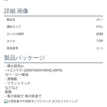
詳細 画像
製品名
ダンプ
運転タイプ
4*4 L
タンクの材料
炭素鋼
7.00R1
タイヤ
排放基準
ユーロ3
製品パッケージ
- 裸か脱毛か
-->コンテナ (20GP,40GP,40HQ,40FR)
ロー・ロー輸送
- 貨物船
- フラットラック
などなど
船舶
- 客の依頼で 海や鉄道で