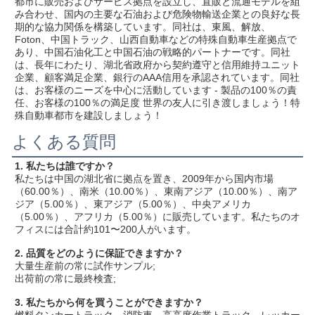
都市に販売およびサービス拠点を設立し、直販と流通モデルを組
み合わせ、国内の主要な石油および危険物輸送企業との良好な長
期的な協力関係を構築しています。同社は、東風、解放、
Foton、中国トラック、山西自動車などの特殊自動車生産拠点で
あり、中国石油化工と中国石油の戦略的パートナーです。同社
は、長年にわたり、湖北省政府から契約遵守と信用維持ユニット
企業、顧客満足企業、銀行のAAA信用を承認されています。同社
は、お客様のニーズを中心に活動しています - 製品の100％の責
任、お客様の100％の満足度 世界の友人に引き渡しましょう！特
殊自動車都市を建設しましょう！
よくある質問
1. 私たちは誰ですか？
私たちは中国の湖北省に拠点を置き、2009年から国内市場
（60.00％）、南米（10.00％）、東南アジア（10.00％）、南ア
ジア（5.00％）、東アジア（5.00％）、中央アメリカ
（5.00％）、アフリカ（5.00％）に販売しています。私たちのオ
フィスには合計約101〜200人がいます。
2. 品質をどのように保証できますか？
大量生産前の常に試作サンプル;
出荷前の常に最終検査;
3. 私たちから何を買うことができますか？
燃料タンカートラック、消防車、高高度作業トラック、レッカー