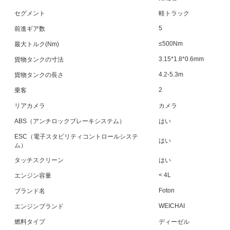
セグメント
軽トラック
5
前進ギア数
≤500Nm
最大トルク(Nm)
3.15*1.8*0.6mm
貨物タンクの寸法
4.2-5.3m
貨物タンクの長さ
2
乗客
リアカメラ
カメラ
ABS（アンチロックブレーキシステム）
はい
ESC（電子スタビリティコントロールシステ
はい
ム）
タッチスクリーン
はい
< 4L
エンジン容量
Foton
ブランド名
WEICHAI
エンジンブランド
燃料タイプ
ディーゼル