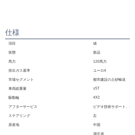
仕様
項目
値
状態
新品
馬力
120馬力
排出ガス基準
ユーロ4
市場セグメント
都市建設の土砂輸送
≤5T
車両総重量
4X2
駆動輪
アフターサービス
ビデオ技術サポート、オ
ステアリング
左
原産地
中国
湖北省