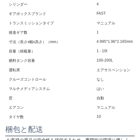
4
シリンダー
FAST
ギアボックスブランド
トランスミッションタイプ
マニュアル
1
後進ギア数
4.995*1.96*2.165mm
寸法（長さx幅x高さ）（mm）
1 - 10t
容量（積載量）
100-200L
燃料タンク容量
運転席
エアサスペンション
クルーズコントロール
なし
マルチメディアシステム
はい
窓
自動
エアコン
マニュアル
10
タイヤ数
梱包と配送
お客様の商品の安全性を確保するため、専門的で環境に優しく、