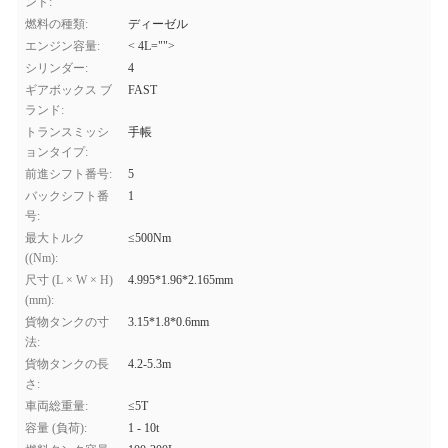
ンド:
燃料の種類:
ディーゼル
エンジン容量:
< 4L="">
シリンダー:
4
ギアボックス ブ
FAST
ランド:
トランスミッシ
手帳
ョンタイプ:
前進シフト番号:
5
バックシフト番
1
号:
最大トルク
≤500Nm
((Nm):
尺寸 (L × W × H)
4.995*1.96*2.165mm
(mm):
貨物タンクの寸
3.15*1.8*0.6mm
法:
貨物タンクの長
4.2-5.3m
さ:
車両総重量:
≤5T
容量 (負荷):
1 - 10t