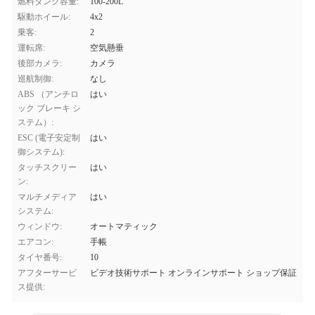
燃料タンク容量:
100-200L
駆動ホイール:
4x2
乗客:
2
運転席:
空気懸垂
後部カメラ:
カメラ
巡航制御:
なし
ABS （アンチロ
はい
ック ブレーキ シ
ステム）:
ESC (電子安定制
はい
御システム):
タッチスクリー
はい
ン:
マルチメディア
はい
システム:
ウィンドウ:
オートマティック
エアコン:
手帳
タイヤ番号:
10
アフターサービ
ビデオ技術サポート オンラインサポート ショップ保証
ス提供: