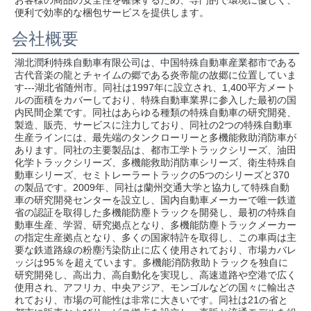
便利で効率的な梱包サービスを提供します。
会社概要
湖北潤利特殊自動車有限公司は、中国特殊自動車産業都市である
古代音楽の龍とチャイムの郷である炎帝龍の故郷に位置していま
す---湖北省随州市。同社は1997年に設立され、1,400平方メート
ルの面積をカバーしており、特殊自動車業界に参入した最初の国
内民間企業です。同社はあらゆる種類の特殊自動車の研究開発、
製造、販売、サービスに注力しており、同社の2つの特殊自動車
生産ラインには、最先端のタンクローリーと多機能救助消防車が
あります。同社の主要製品は、都市工学トラックシリーズ、油田
化学トラックシリーズ、多機能救助消防車シリーズ、衛生特殊自
動車シリーズ、セミトレーラートラックの5つのシリーズと370
の製品です。2009年、同社は蘭州交通大学と協力して特殊自動
車の研究開発センターを設立し、国内自動車メーカーで唯一鉄道
省の認証を取得した多機能防塵トラックを開発し、最初の特殊自
動車生産、学習、研究拠点となり、多機能防塵トラックメーカー
の指定生産拠点となり、多くの国家特許を取得し、この車両は主
要な鉄道路線の粉塵汚染防止に広く使用されており、市場カバレ
ッジは95％を超えています。多機能消防救助トラックを独自に
研究開発し、高出力、高自動化を実現し、高速道路や空港で広く
使用され、アフリカ、中央アジア、モンゴルなどの国々に輸出さ
れており、市場の可能性は非常に大きいです。同社は21の省と