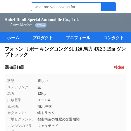
Hubei Runli Special Automobile Co., Ltd.
Active Member
2 Years
ホーム
プロダクト
プロフィール
コンタクト
フォトン リボー キングコング S1 120 馬力 4X2 3.15m ダン
プトラック
製品詳細
video
状態:
新しい
ステアリング:
左
馬力:
120hp
排放基準:
ユーロ4
原産地:
湖北,中国
セグメント:
軽トラック
市場セグメント:
都市構造の堆肥の交通機関
エンジンのブラ
ウェイチャイ