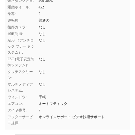
燃料タンク容量:
200-300L
駆動ホイール:
4x2
乗客:
2
運転席:
普通の
後部カメラ:
なし
巡航制御:
なし
ABS （アンチロ
なし
ック ブレーキ シ
ステム）:
ESC (電子安定制
なし
御システム):
タッチスクリー
なし
ン:
マルチメディア
なし
システム:
ウィンドウ:
手帳
エアコン:
オートマティック
タイヤ番号:
7
アフターサービ
オンラインサポート ビデオ技術サポート
ス提供: