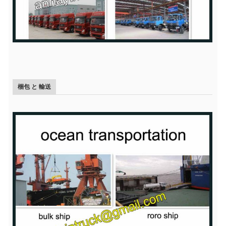
梱包 と 輸送