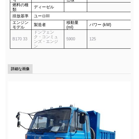
燃料の種
ディーゼル
類
排放基準
ユーロIII
エンジン
移動量
製造者
パワー (kW)
モデル
(ml)
ドンフェン
ク・コンミュ
B170 33
5900
125
ンズ・エンジ
ン
詳細な画像