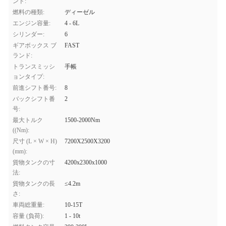
ンド:
燃料の種類:
ディーゼル
エンジン容量:
4 - 6L
シリンダー:
6
ギアボックス ブ
FAST
ランド:
トランスミッシ
手帳
ョンタイプ:
前進シフト番号:
8
バックシフト番
2
号:
最大トルク
1500-2000Nm
((Nm):
尺寸 (L × W × H)
7200X2500X3200
(mm):
貨物タンクの寸
4200x2300x1000
法:
貨物タンクの長
≤4.2m
さ:
車両総重量:
10-15T
容量 (負荷):
1 - 10t