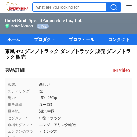
Hubei Runli Special Automobile Co., Ltd.
Active Member
2 Years
ホーム
プロダクト
プロフィール
コンタクト
東風 4x2 ダンプトラック ダンプトラック 販売 ダンプトラ
ック 販売
製品詳細
video
状態:
新しい
ステアリング:
左
馬力:
150 - 250hp
排放基準:
ユーロ3
原産地:
湖北,中国
セグメント:
中型トラック
市場セグメント:
エンジニアリング輸送
エンジンのブラ
カミングス