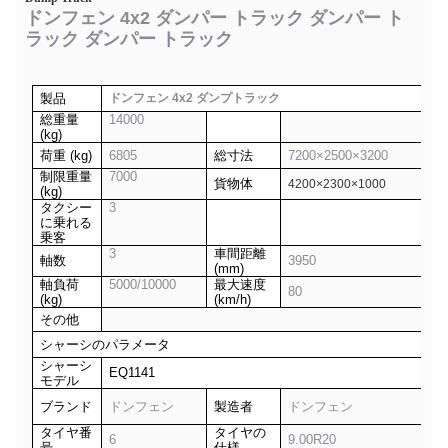
ドンフェン 4x2 ダンパー トラック ダンパー ト
ラック ダンパー トラック
製品
ドンフェン 4x2 ダンプトラック
総重量
14000
(kg)
荷重 (kg)
6805
総寸法
7200×2500×3200
制限重量
7000
貨物体
4200×2300×1000
(kg)
タクシー
3
に乗れる
乗客
3
車間距離
軸数
3950
(mm)
軸負荷
5000/10000
最大速度
80
(kg)
(km/h)
その他
シャーシのパラメータ
シャーシ
EQ1141
モデル
ブランド
ドンフェン
製造者
ドンフェン
タイヤ番
タイヤの
6
9.00R20
号
仕様