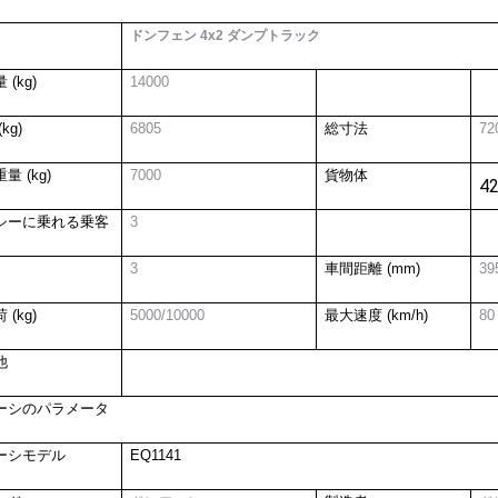
ドンフェン 4x2 ダンプトラック
 (kg)
14000
kg)
6805
総寸法
72
量 (kg)
7000
貨物体
4
シーに乗れる乗客
3
3
車間距離 (mm)
39
 (kg)
5000/10000
最大速度 (km/h)
80
他
ーシのパラメータ
ーシモデル
EQ1141