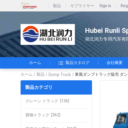
製品
サプライヤー
Sign in
Reg
Hubei Runli S
湖北润力专用汽车有
ホーム
製品カタログ
会社概要
ホーム
製品
東風ダンプトラック販売 ダ
/
/
Dump Truck
/
製品カテゴリ
クレーン トラック
[136]
貨物トラック
[362]