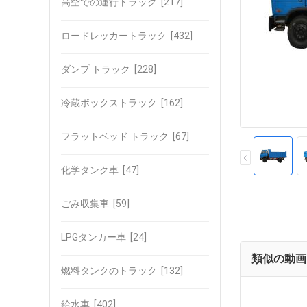
高空での運行トラック
[217]
ロードレッカートラック
[432]
ダンプ トラック
[228]
冷蔵ボックストラック
[162]
フラットベッド トラック
[67]
化学タンク車
[47]
ごみ収集車
[59]
LPGタンカー車
[24]
類似の動画
燃料タンクのトラック
[132]
給水車
[402]