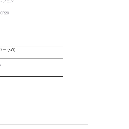
ンフェン
00R20
ワー (kW)
5