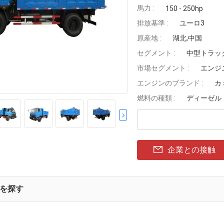
馬力 :
150 - 250hp
排放基準 :
ユーロ3
原産地 :
湖北,中国
セグメント :
中型トラッ
市場セグメント :
エンジ
エンジンのブランド :
カ
燃料の種類 :
ディーゼル
企業との接触
を探す