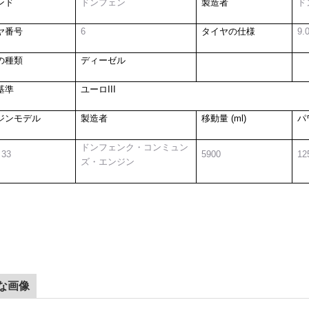
ンド
ドンフェン
製造者
ド
ヤ番号
6
タイヤの仕様
9.
の種類
ディーゼル
基準
ユーロIII
ジンモデル
製造者
移動量 (ml)
パ
ドンフェンク・コンミュン
 33
5900
12
ズ・エンジン
な画像