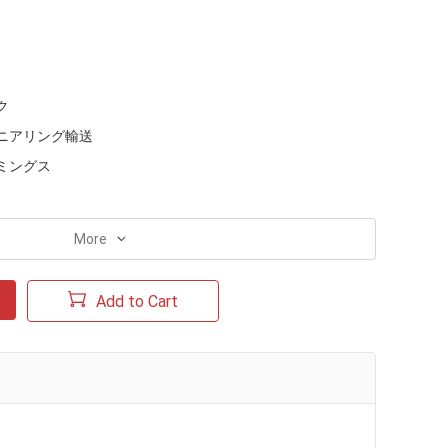
ク
ニアリング輸送
ミングス
More
Add to Cart