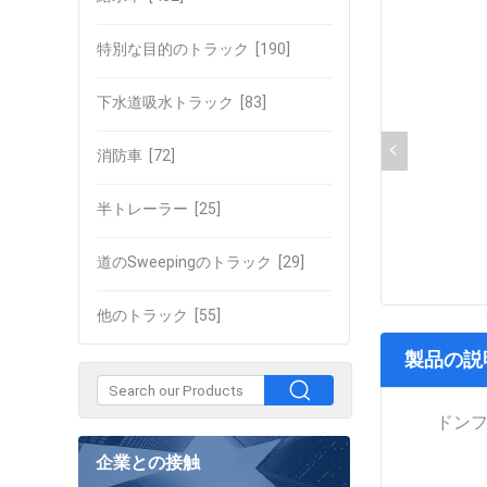
特別な目的のトラック
[190]
下水道吸水トラック
[83]
消防車
[72]
半トレーラー
[25]
道のSweepingのトラック
[29]
他のトラック
[55]
製品の説
ドンフ
企業との接触