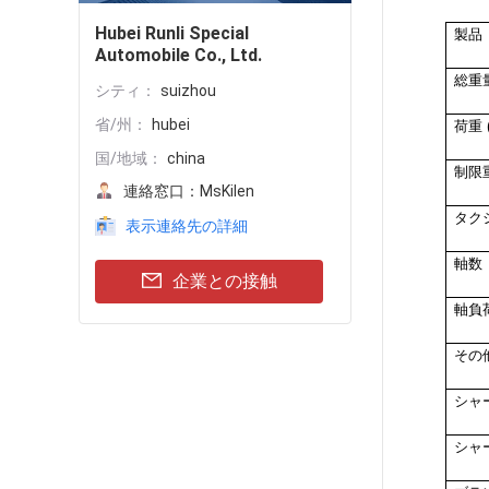
Hubei Runli Special
製品
Automobile Co., Ltd.
総重量
シティ：
suizhou
省/州：
hubei
荷重 (
国/地域：
china
制限重
連絡窓口：
MsKilen
タク
表示連絡先の詳細
軸数
企業との接触
軸負荷
その
シャ
シャ