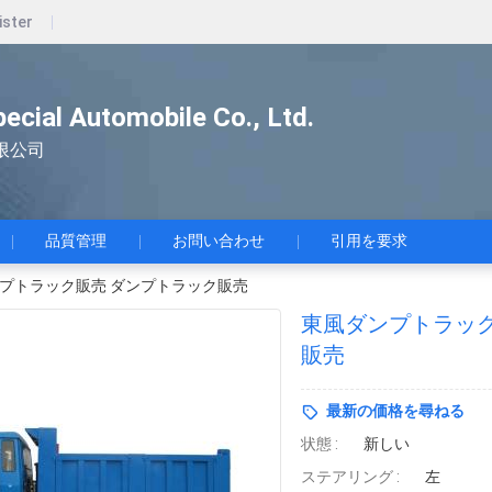
ister
pecial Automobile Co., Ltd.
限公司
品質管理
お問い合わせ
引用を要求
ンプトラック販売 ダンプトラック販売
東風ダンプトラック
販売
最新の価格を尋ねる
状態 :
新しい
ステアリング :
左