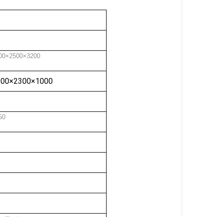
00×2500×3200
200×2300×1000
50