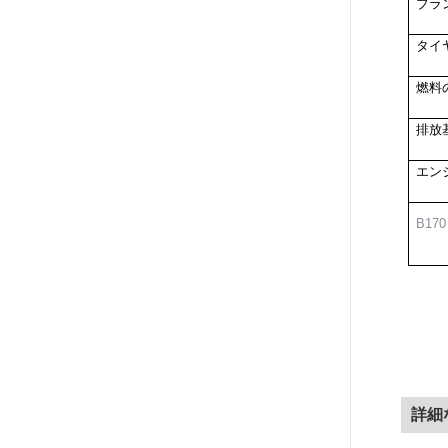
ブラ
タイ
燃料
排放
エン
B170
詳細