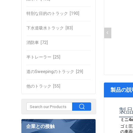
特別な目的のトラック
[190]
下水道吸水トラック
[83]
消防車
[72]
半トレーラー
[25]
道のSweepingのトラック
[29]
他のトラック
[55]
製品の説
製
ミニ4
企業との接触
ゴミ圧
の車両