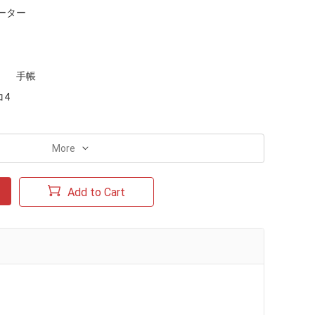
ーター
手帳
ロ4
More
Add to Cart