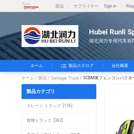
製品
サプライヤー
Sign in
Reg
Hubei Runli S
湖北润力专用汽车有
ホーム
製品カタログ
会社概要
ホーム
製品
3CBM東フェンコンパクター 
/
/
Garbage Truck
/
製品カテゴリ
クレーン トラック
[136]
貨物トラック
[362]