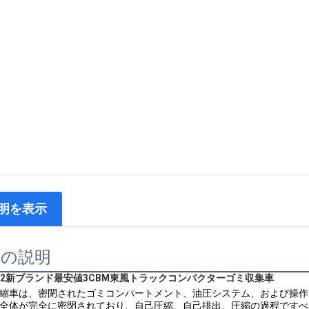
明を表示
品の説明
x2新ブランド最安値3CBM東風トラックコンパクターゴミ収集車
縮車は、密閉されたゴミコンパートメント、油圧システム、および操作
全体が完全に密閉されており、自己圧縮、自己排出、圧縮の過程ですべ