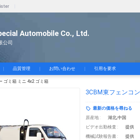
ister
pecial Automobile Co., Ltd.
限公司
品質管理
お問い合わせ
引用を要求
ゴミ箱 ミニ 4x2 ゴミ箱
3CBM東フェンコン
最新の価格を尋ねる
原産地 :
湖北,中国
ビデオ出勤検査 :
提供
機械試験報告書 :
提供