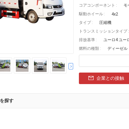
コアコンポーネント :
モ
駆動ホイール :
4x2
タイプ :
圧縮機
トランスミッションタイプ :
排放基準 :
ユーロ4 ユー
燃料の種類 :
ディーゼル
企業との接触
を探す