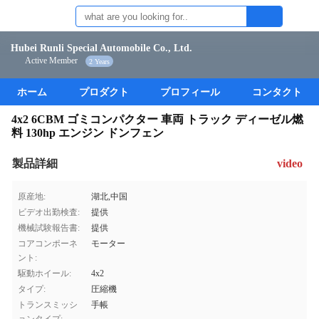
Hubei Runli Special Automobile Co., Ltd.
Active Member
2 Years
ホーム
プロダクト
プロフィール
コンタクト
4x2 6CBM ゴミコンパクター 車両 トラック ディーゼル燃
料 130hp エンジン ドンフェン
製品詳細
video
原産地:
湖北,中国
ビデオ出勤検査:
提供
機械試験報告書:
提供
コアコンポーネ
モーター
ント:
駆動ホイール:
4x2
タイプ:
圧縮機
トランスミッシ
手帳