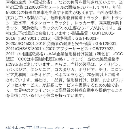
車輸出企業（中国湖北省）」などの称号を授与されています。当
社の工場は120000平方メートルの面積をカバーしており、年間
5,000台の特殊自動車を生産する能力があります。当社が製造に
注力している製品には、危険化学物質輸送トラック、衛生トラッ
ク（散水車、水タンカートラック）、レッカー車、高高度作業ト
ラック、緊急救助トラックの5つの主要なタイプがあります。当
社は以下の認証に合格しています：-製品品質：GB/T19001-
2016（ISO 9001：2015）-環境保護：GB/T45001-
2020/ISO45001-2018-労働者の健康と安全保護：GB/T28001-
2011/OHSAS18001：2007-アフターサービス：GB/T27922-
2011（中国国家規格）-AAA企業信用格付け認証（湖北省）-CCC
認証（CCCは中国強制認証の略）。そして、当社の製品適格率
は99.5％に達しています。さらに、当社の製品は、フィリピン、
カンボジア、タンザニア、コスタリカ、ボリビア、チリ、コロン
ビア共和国、エチオピア、ベネズエラなど、20か国以上に輸出
されています。当社は、「品質、信用格付け、技術、およびフル
プロセスサービス」が顧客にサービスを提供するための鍵であ
り、世界中のクライアントに高品質の特殊自動車を提供すること
を目指しているという信念を持っています。