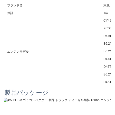
ブランド名
東風
保証
1年
CY4SK
YCS042
D4.5NS
B6.2NS
B6.2NS
エンジンモデル
D4.0NS
D45TCI
B6.2NS
D4.5NS
製品パッケージ