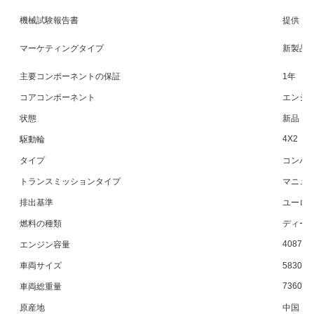
機械試験報告書
提供
マーケティングタイプ
新製品
主要コンポーネントの保証
1年
コアコンポーネント
エンジ
状態
新品
4X2
駆動輪
タイプ
コンパ
トランスミッションタイプ
マニュ
排出基準
ユーロ3
燃料の種類
ディー
4087-45
エンジン容量
車両サイズ
5830×
7360
車両総重量
原産地
中国