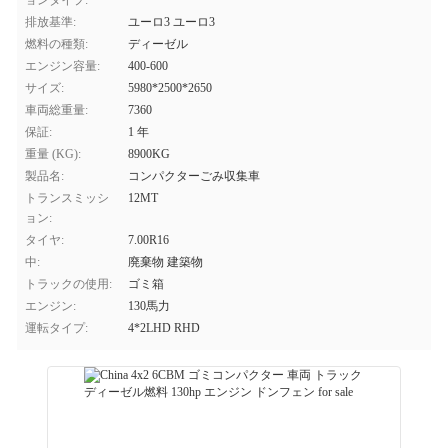
ョンタイプ:
排放基準:
ユーロ3 ユーロ3
燃料の種類:
ディーゼル
エンジン容量:
400-600
サイズ:
5980*2500*2650
車両総重量:
7360
保証:
1 年
重量 (KG):
8900KG
製品名:
コンパクターごみ収集車
トランスミッシ
12MT
ョン:
タイヤ:
7.00R16
中:
廃棄物 建築物
トラックの使用:
ゴミ箱
エンジン:
130馬力
運転タイプ:
4*2LHD RHD