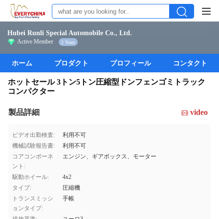
Hubei Runli Special Automobile Co., Ltd.
Active Member
2 Years
ホーム
プロダクト
プロフィール
コンタクト
ホットセール 3トン5トン圧縮型ドンフェンゴミトラック
コンパクター
製品詳細
video
ビデオ出勤検査:
利用不可
機械試験報告書:
利用不可
コアコンポーネ
エンジン、ギアボックス、モーター
ント:
駆動ホイール:
4x2
タイプ:
圧縮機
トランスミッシ
手帳
ョンタイプ: