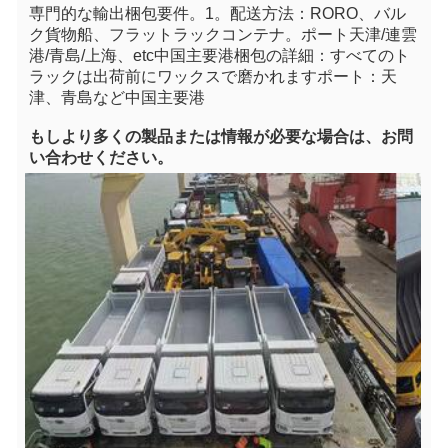
専門的な輸出梱包要件。1。
配送方法：RORO、バル
ク貨物船、フラットラックコンテナ
。ポート天津/連雲
港/青島/上海、e
tc中国主要港
梱包の詳細：すべてのト
ラックは出荷前にワックスで磨かれますポート：天
津、青島など中国主要港
もし
より多くの製品または情報が必要な場合は、お問
い合わせください。