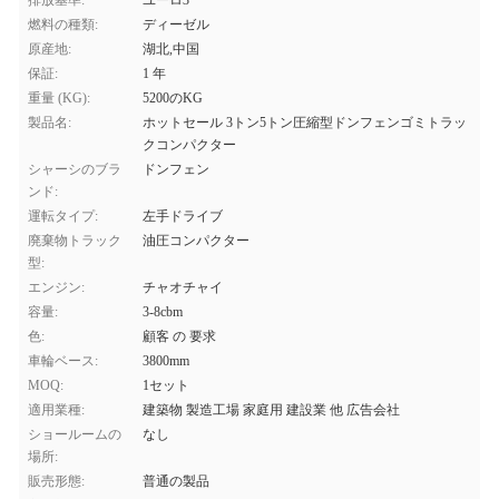
排放基準:
ユーロ3
燃料の種類:
ディーゼル
原産地:
湖北,中国
保証:
1 年
重量 (KG):
5200のKG
製品名:
ホットセール 3トン5トン圧縮型ドンフェンゴミトラッ
クコンパクター
シャーシのブラ
ドンフェン
ンド:
運転タイプ:
左手ドライブ
廃棄物トラック
油圧コンパクター
型:
エンジン:
チャオチャイ
容量:
3-8cbm
色:
顧客 の 要求
車輪ベース:
3800mm
MOQ:
1セット
適用業種:
建築物 製造工場 家庭用 建設業 他 広告会社
ショールームの
なし
場所:
販売形態:
普通の製品