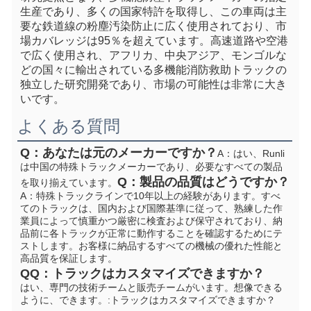
生産であり、多くの国家特許を取得し、この車両は主
要な鉄道線の粉塵汚染防止に広く使用されており、市
場カバレッジは95％を超えています。高速道路や空港
で広く使用され、アフリカ、中央アジア、モンゴルな
どの国々に輸出されている多機能消防救助トラックの
独立した研究開発であり、市場の可能性は非常に大き
いです。
よくある質問
Q：あなたは元のメーカーですか？
A：はい、Runli
は中国の特殊トラックメーカーであり、必要なすべての製品
Q：製品の品質はどうですか？
を取り揃えています。
A：特殊トラックラインで10年以上の経験があります。すべ
てのトラックは、国内および国際基準に従って、熟練した作
業員によって慎重かつ厳密に検査および保守されており、納
品前に各トラックが正常に動作することを確認するためにテ
ストします。お客様に納品するすべての機械の優れた性能と
高品質を保証します。
Q
Q：トラックはカスタマイズできますか？
はい、専門の技術チームと販売チームがいます。想像できる
ように、できます。
:トラックはカスタマイズできますか？