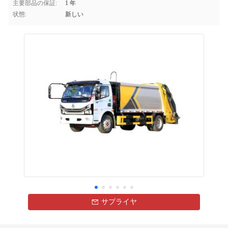
主要部品の保証:
1 年
状態:
新しい
サプライヤ