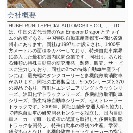
会社概要
HUBEI RUNLI SPECIAL AUTOMOBILE CO。、LTD
は、中国の古代音楽のYan Emperor Dragonとチャイ
ムの故郷である、中国特殊自動車産業都市---湖北省随
州市にあります。同社は1997年に設立され、1400平
方メートルの面積をカバーしており、特殊自動車業界
に参入した最初の国内民間企業です。同社は、あらゆ
る種類の特殊自動車の研究開発、製造、販売、サービ
スに注力しており、同社の2つの特殊自動車生産ライ
ンには、最先端のタンクローリーと多機能救助消防車
があります。同社の主要製品は、5つのシリーズと370
の製品であり、市町村エンジニアリングトラックシリ
ーズ、油田化学トラックシリーズ、多機能救助消防車
シリーズ、衛生特殊自動車シリーズ、セミトレーラー
トラックです。2009年、同社は蘭州交通大学と協力し
て特殊自動車の研究開発センターを設立し、国内自動
車メーカーで唯一鉄道省の認証を取得した多機能防塵
トラックを開発し、特殊自動車の最初の生産、学習、
研究拠点となり、多機能防塵トラックメーカーの指定