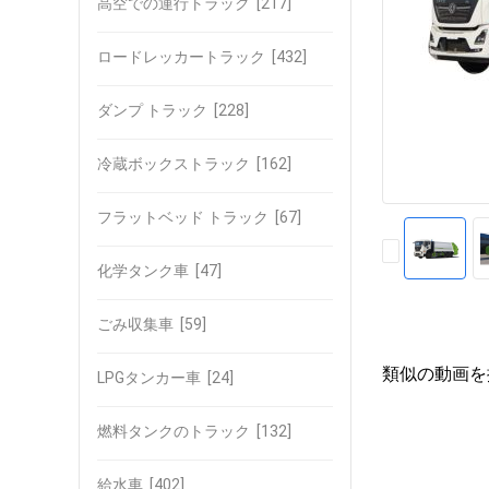
高空での運行トラック
[217]
ロードレッカートラック
[432]
ダンプ トラック
[228]
冷蔵ボックストラック
[162]
フラットベッド トラック
[67]
化学タンク車
[47]
ごみ収集車
[59]
類似の動画を
LPGタンカー車
[24]
燃料タンクのトラック
[132]
給水車
[402]