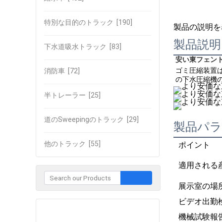
特別な目的のトラック
[190]
製品の説明を
製品説明
下水道吸水トラック
[83]
安い東フェントラ
ゴミ圧縮装置は
消防車
[72]
の下水圧縮機の
半トレーラー
[25]
道のSweepingのトラック
[29]
製品パ
他のトラック
[55]
ポイント
適用される
展示室の場
ビデオ出勤
企業との接触
機械試験報