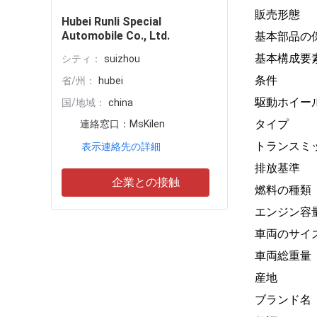
販売形態
Hubei Runli Special
Automobile Co., Ltd.
基本部品の
基本構成要
シティ：
suizhou
条件
省/州：
hubei
駆動ホイー
国/地域：
china
タイプ
連絡窓口：
MsKilen
トランスミ
表示連絡先の詳細
排放基準
企業との接触
燃料の種類
エンジン容
車両のサイ
車両総重量
産地
ブランド名