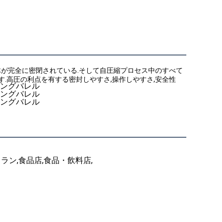
体が完全に密閉されている.そして自圧縮プロセス中のすべて
.高圧の利点を有する密封しやすさ,操作しやすさ,安全性
ラン,食品店,食品・飲料店,