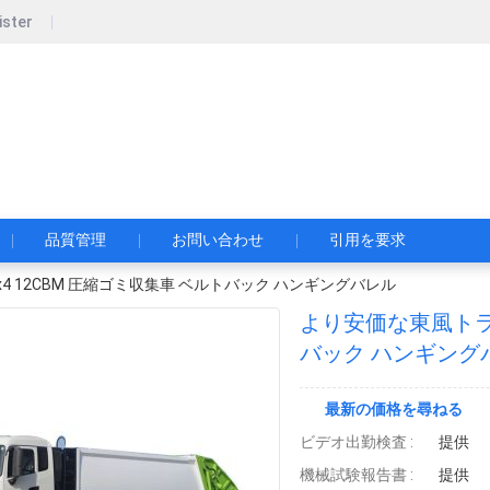
ister
pecial Automobile Co., Ltd.
限公司
品質管理
お問い合わせ
引用を要求
4 12CBM 圧縮ゴミ収集車 ベルトバック ハンギングバレル
より安価な東風トラッ
バック ハンギング
最新の価格を尋ねる
ビデオ出勤検査 :
提供
機械試験報告書 :
提供