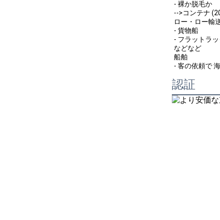
- 裸か脱毛か
-->コンテナ (20G
ロー・ロー輸
- 貨物船
- フラットラ
などなど
船舶
- 客の依頼で 
認証