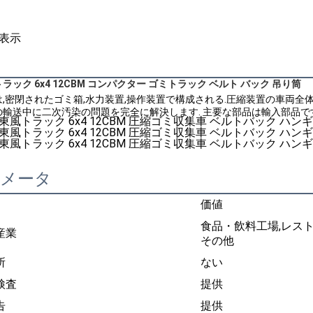
表示
ック 6x4 12CBM コンパクター ゴミトラック ベルト バック 吊り筒
,密閉されたゴミ箱,水力装置,操作装置で構成される.圧縮装置の車両全
輸送中に二次汚染の問題を完全に解決します. 主要な部品は輸入部品です
ラメータ
価値
食品・飲料工場,レスト
産業
その他
所
ない
検査
提供
告
提供