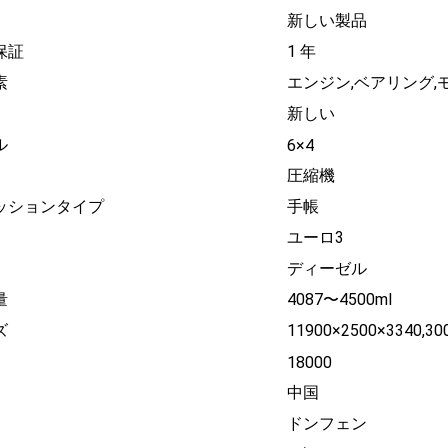
新しい製品
保証
1 年
素
エンジン,ベアリング,
新しい
ル
6×4
圧縮機
ッションタイプ
手帳
ユーロ3
ディーゼル
量
4087〜4500ml
ズ
11900×2500×3340,3
18000
中国
ドンフェン