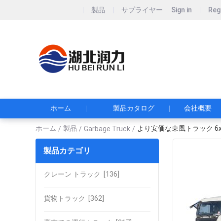
製品
サプライヤー
Sign in
Reg
Hubei Runli S
湖北润力专用汽车有
ホーム
製品カタログ
会社概要
ホーム
製品
より安価な東風トラック 6x
/
/
Garbage Truck
/
製品カテゴリ
クレーン トラック
[136]
貨物トラック
[362]