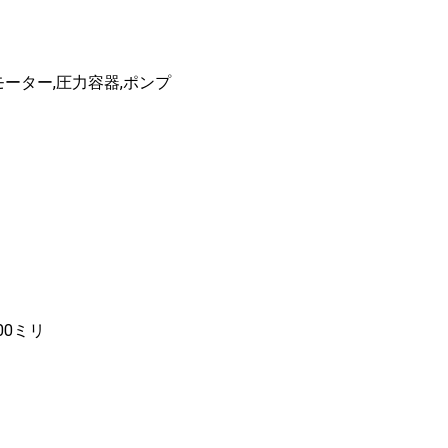
モーター,圧力容器,ポンプ
000ミリ