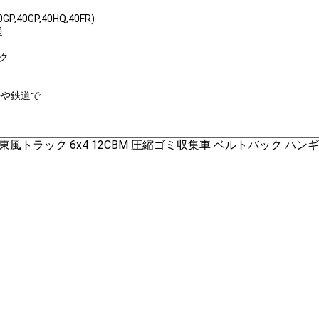
P,40GP,40HQ,40FR)
送
ック
海や鉄道で