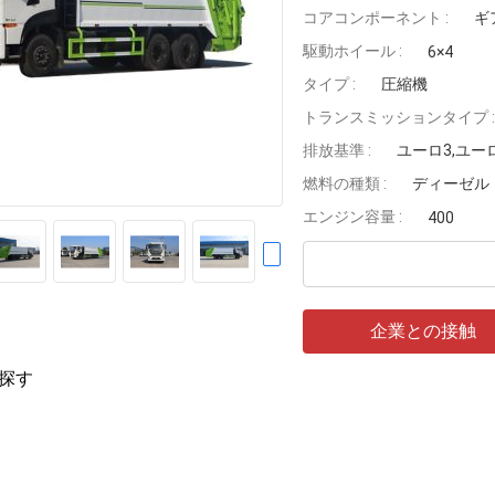
コアコンポーネント :
ギ
駆動ホイール :
6×4
タイプ :
圧縮機
トランスミッションタイプ :
排放基準 :
ユーロ3,ユー
燃料の種類 :
ディーゼル
エンジン容量 :
400
企業との接触
探す