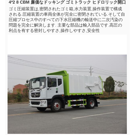
4*2 8 CBM 廉価なドッキング ゴミトラック ヒドロリック開口
ゴミ圧縮装置は,密閉されたゴミ箱,水力装置,操作装置で構成
される.圧縮装置の車両全体が完全に密閉されている.そして自
圧縮プロセス中のすべての下水圧縮機の輸送中に二次汚染の
問題を完全に解決します. 主要な部品は輸入部品です.高圧の
利点を有する密封しやすさ,操作しやすさ,安全性