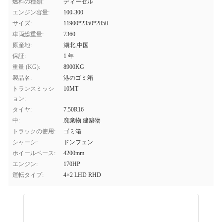
燃料の種類:
ディーゼル
エンジン容量:
100-300
サイズ:
11900*2350*2850
車両総重量:
7360
原産地:
湖北,中国
保証:
1 年
重量 (KG):
8900KG
製品名:
港のゴミ箱
トランスミッシ
10MT
ョン:
タイヤ:
7.50R16
中:
廃棄物 建築物
トラックの使用:
ゴミ箱
シャーシ:
ドンフェン
ホイールベース:
4200mm
エンジン:
170HP
運転タイプ:
4×2 LHD RHD