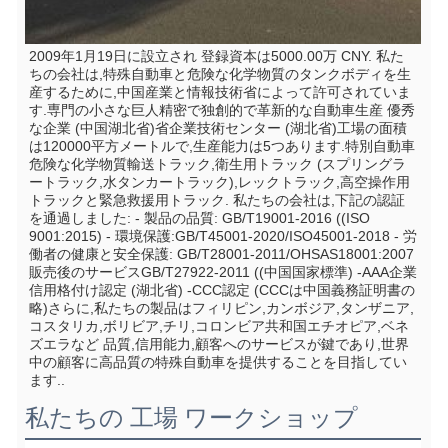
2009年1月19日に設立され 登録資本は5000.00万 CNY. 私た
ちの会社は,特殊自動車と危険な化学物質のタンクボディを生
産するために,中国産業と情報技術省によって許可されていま
す.専門の小さな巨人精密で独創的で革新的な自動車生産 優秀
な企業 (中国湖北省)省企業技術センター (湖北省)工場の面積
は120000平方メートルで,生産能力は5つあります.特別自動車
危険な化学物質輸送トラック,衛生用トラック (スプリングラ
ートラック,水タンカートラック),レックトラック,高空操作用
トラックと緊急救援用トラック. 私たちの会社は,下記の認証
を通過しました: - 製品の品質: GB/T19001-2016 ((ISO 
9001:2015) - 環境保護:GB/T45001-2020/ISO45001-2018 - 労
働者の健康と安全保護: GB/T28001-2011/OHSAS18001:2007 
販売後のサービスGB/T27922-2011 ((中国国家標準) -AAA企業
信用格付け認定 (湖北省) -CCC認定 (CCCは中国義務証明書の
略)さらに,私たちの製品はフィリピン,カンボジア,タンザニア,
コスタリカ,ボリビア,チリ,コロンビア共和国エチオピア,ベネ
ズエラなど 品質,信用能力,顧客へのサービスが鍵であり,世界
中の顧客に高品質の特殊自動車を提供することを目指してい
ます..
私たちの 工場 ワークショップ