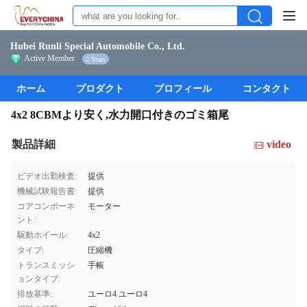
Hubei Runli Special Automobile Co., Ltd.
Active Member
2 Years
ホーム
プロダクト
プロフィール
コンタクト
4x2 8CBMより安く,水力開口付きのゴミ箱尾
製品詳細
video
ビデオ出勤検査:
提供
機械試験報告書:
提供
コアコンポーネ
モーター
ント:
駆動ホイール:
4x2
タイプ:
圧縮機
トランスミッシ
手帳
ョンタイプ:
排放基準:
ユーロ4 ユーロ4