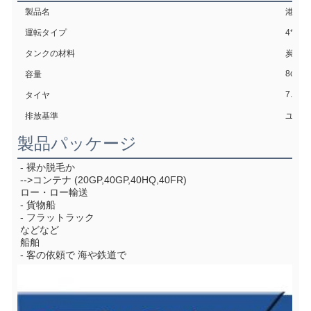
製品名
港のゴ
運転タイプ
4*2 
タンクの材料
炭素鋼
8cbm
容量
7.50R
タイヤ
排放基準
ユーロ
製品パッケージ
- 裸か脱毛か
-->コンテナ (20GP,40GP,40HQ,40FR)
ロー・ロー輸送
- 貨物船
- フラットラック
などなど
船舶
- 客の依頼で 海や鉄道で