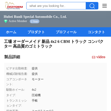
Hubei Runli Special Automobile Co., Ltd.
Active Member
2 Years
ホーム
プロダクト
プロフィール
コンタクト
工場 オーダーメイド 新品 4x2 6 CBM トラック コンパク
ター 高品質のゴミトラック
製品詳細
video
ビデオ出勤検査:
提供
機械試験報告書:
提供
コアコンポーネ
モーター
ント:
駆動ホイール:
4x2
タイプ:
圧縮機
トランスミッシ
手帳
ョンタイプ: