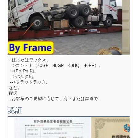
- 裸またはワックス。
 -->コンテナ（20GP、40GP、40HQ、40FR）。
 -->Ro-Ro 船。
 -->バルク船。
 -->フラットラック。
など。
配送
- お客様のご要望に応じて、海上または鉄道で。
認証