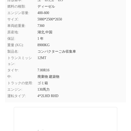
排放基準:
ユーロ3,ユーロ3
燃料の種類:
ディーゼル
エンジン容量:
400-600
サイズ:
5980*2500*2650
車両総重量:
7360
原産地:
湖北,中国
保証:
1 年
重量 (KG):
8900KG
製品名:
コンパクターごみ収集車
トランスミッシ
12MT
ョン:
タイヤ:
7.00R16
中:
廃棄物 建築物
トラックの使用:
ゴミ箱
エンジン:
130馬力
運転タイプ:
4*2LHD RHD