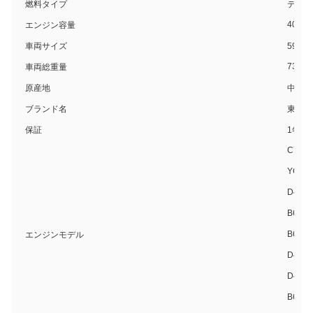
燃料タイプ
ディー
4087-
エンジン容量
車両サイズ
5980
7360
車両総重量
原産地
中国
ブランド名
東風
保証
1年
CY4S
YCS04
D4.5N
B6.2N
B6.2N
エンジンモデル
D4.0N
D45TC
B6.2N