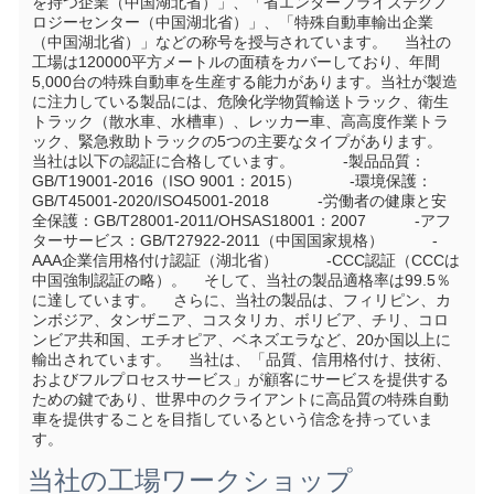
を持つ企業（中国湖北省）」、「省エンタープライズテクノ
ロジーセンター（中国湖北省）」、「特殊自動車輸出企業
（中国湖北省）」などの称号を授与されています。    当社の
工場は120000平方メートルの面積をカバーしており、年間
5,000台の特殊自動車を生産する能力があります。当社が製造
に注力している製品には、危険化学物質輸送トラック、衛生
トラック（散水車、水槽車）、レッカー車、高高度作業トラ
ック、緊急救助トラックの5つの主要なタイプがあります。    
当社は以下の認証に合格しています。           -製品品質：
GB/T19001-2016（ISO 9001：2015）           -環境保護：
GB/T45001-2020/ISO45001-2018           -労働者の健康と安
全保護：GB/T28001-2011/OHSAS18001：2007           -アフ
ターサービス：GB/T27922-2011（中国国家規格）           -
AAA企業信用格付け認証（湖北省）           -CCC認証（CCCは
中国強制認証の略）。    そして、当社の製品適格率は99.5％
に達しています。    さらに、当社の製品は、フィリピン、カ
ンボジア、タンザニア、コスタリカ、ボリビア、チリ、コロ
ンビア共和国、エチオピア、ベネズエラなど、20か国以上に
輸出されています。    当社は、「品質、信用格付け、技術、
およびフルプロセスサービス」が顧客にサービスを提供する
ための鍵であり、世界中のクライアントに高品質の特殊自動
車を提供することを目指しているという信念を持っていま
す。
当社の工場ワークショップ