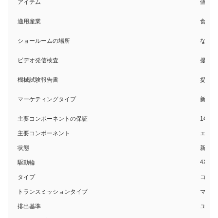
アイテム
値
適用産業
食品・
ショールームの場所
なし
ビデオ発信検査
提供
機械試験報告書
提供
マーケティングタイプ
新製品
主要コンポーネントの保証
1年
主要コンポーネント
エンジ
状態
新品
4X2
駆動輪
タイプ
コンパ
トランスミッションタイプ
マニュ
排出基準
ユーロ