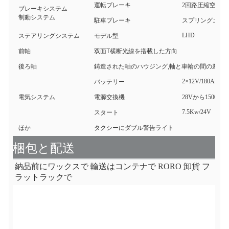
運転ブレーキ
2回路圧縮空気ブ
ブレーキシステム
制動システム
駐車ブレーキ
スプリングエネ
LHD
ステアリングシステム
モデル型
前軸
双面T横断光線を搭載した方向
後ろ軸
鋳造された軸のハウジング,軸と車輪の間の差点
2×12V/180Ah
バッテリー
電気システム
電源交換機
28Vから1500kw
7.5Kw/24V
スタート
ほか
タクシーにダブル警告ライト
梱包と配送
納品前にワックスで 輸送はコンテナで RORO 卸貨 フ
ラットラックで