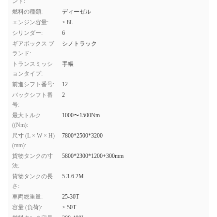
ンド:
燃料の種類:
ディーゼル
エンジン容量:
> 8L
シリンダー:
6
ギアボックス ブ
シノトラック
ランド:
トランスミッシ
手帳
ョンタイプ:
前進シフト番号:
12
バックシフト番
2
号:
最大トルク
1000〜1500Nm
((Nm):
尺寸 (L × W × H)
7800*2500*3200
(mm):
貨物タンクの寸
5800*2300*1200+300mm
法:
貨物タンクの長
5.3-6.2M
さ:
車両総重量:
25-30T
容量 (負荷):
> 50T