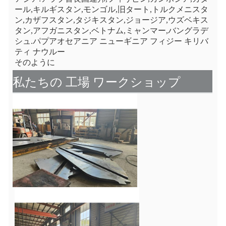
ール,キルギスタン,モンゴル,旧タート,トルクメニスタ
ン,カザフスタン,タジキスタン,ジョージア,ウズベキス
タン,アフガニスタン,ベトナム,ミャンマー,バングラデ
シュ.パプアオセアニア ニューギニア フィジー キリバ
ティ ナウルー
そのように
私たちの 工場 ワークショップ