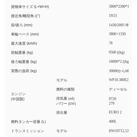
5800*2300*1200
貨物体サイズ (L×W×H)
19/21
接近角/離陸角 ((°)
前/後ろ (mm)
1430/2095 年
3800+1350
車輪ベース (mm)
78
最大速度 (km/h)
9500 ((kg)
前軸重量 (kg)
16000*2 ((kg)
後ろ軸重量 (kg)
実際の負荷 (kg)
30000から60000
WP10.380E22
モデル
燃料の種類
ディーゼル
エンジン
排気量 (ml)
9726
(中国製)
279
パワー (kW)
EURO 2
排出量
400L
燃料タンカー容量 (L)
トランスミッション
モデル
HW19712,12 前