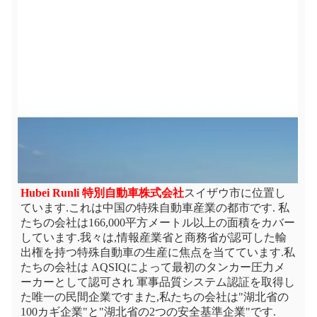
Hubei Runli 特別自動車株式会社
スイザウ市に位置し
ています.これは中国の特殊自動車産業の都市です. 私
たちの会社は166,000平方メートル以上の面積をカバー
しています.我々は,情報産業省と商務省が認可した輸
出権を持つ特殊自動車の生産に焦点を当てています.私
たちの会社は AQSIQによって最初のタンカー圧力メ
ーカーとして認可され 軍事品質システム認証を取得し
た唯一の民間企業ですまた,私たちの会社は"湖北省の
100カギ企業"と"湖北省の2つの安全基準企業"です.