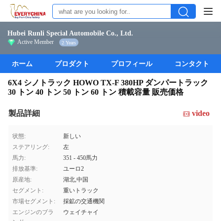
Hubei Runli Special Automobile Co., Ltd.
Active Member
2 Years
ホーム
プロダクト
プロフィール
コンタクト
6X4 シノトラック HOWO TX-F 380HP ダンパートラック
30 トン 40 トン 50 トン 60 トン 積載容量 販売価格
製品詳細
video
状態:
新しい
ステアリング:
左
馬力:
351 - 450馬力
排放基準:
ユーロ2
原産地:
湖北,中国
セグメント:
重いトラック
市場セグメント:
採鉱の交通機関
エンジンのブラ
ウェイチャイ