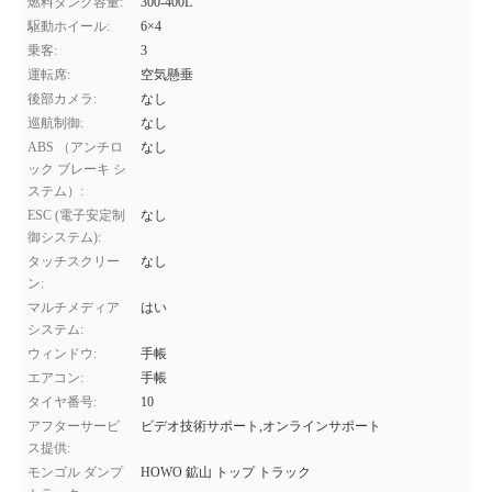
燃料タンク容量:
300-400L
駆動ホイール:
6×4
乗客:
3
運転席:
空気懸垂
後部カメラ:
なし
巡航制御:
なし
ABS （アンチロ
なし
ック ブレーキ シ
ステム）:
ESC (電子安定制
なし
御システム):
タッチスクリー
なし
ン:
マルチメディア
はい
システム:
ウィンドウ:
手帳
エアコン:
手帳
タイヤ番号:
10
アフターサービ
ビデオ技術サポート,オンラインサポート
ス提供:
モンゴル ダンプ
HOWO 鉱山 トップ トラック