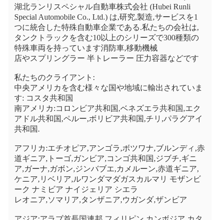
湖北ランリスペシャル自動車株式会社 (Hubei Runli 
Special Automobile Co., Ltd.) は,研究,製造,サービスを1
つに統合した特殊自動車企業である.私たちの会社は,
タンクトラックを含む10以上のシリーズで300種類の
特殊車両を持っています消防車,移動機械
店やスプリングラー 半トレーラー 圧力容器などです
私たちのクライアント:
中央アメリカを含む様々な国や地域に輸出されていま
す: コスタ共和国
南アメリカ:コロンビア共和国,ベネズエラ共和国,エク
アドル共和国,ペルー,ボリビア共和国,チリ,パラグアイ
共和国.
アフリカ:エチオピア,アンゴラ,ボツワナ,ブルンディ,赤
道ギニア,トーゴ,ガンビア,コンゴ共和国,ジブチ,ギニ
ア,ガーナ,ガボン,ジンバブエ,カメルーン,赤道ギニア,
ケニア,リベリア,ルワンダマダガスカルマリ モザンビ
ーク ナミビア ナイジェリア シエラ
レオニア,ソマリア,タンザニア,ウガンダ,ザンビア
アジア:アラブ首長国連邦,フィリピン,カンボジア,カタ