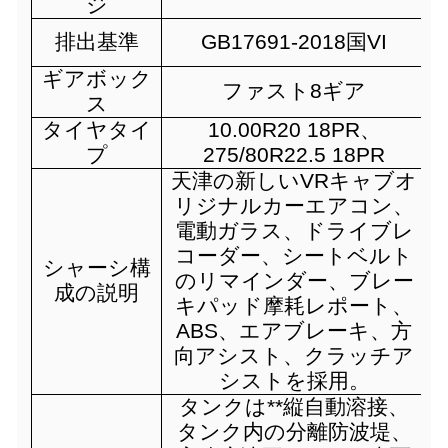
ジ
排出基準
GB17691-2018国VI
ギアボック
ファスト8ギア
ス
タイヤタイ
10.00R20 18PR、
プ
275/80R22.5 18PR
天津の新しいVRキャブオ
リジナルカーエアコン、
電動ガラス、ドライブレ
コーダー、シートベルト
シャーシ構
のリマインダー、ブレー
成の説明
キパッド摩耗レポート、
ABS、エアブレーキ、方
向アシスト、クラッチア
シストを採用。
タンクは**縦自動溶接、
タンク内の分離防波堤、