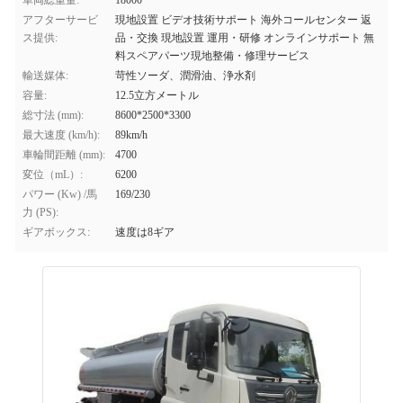
車両総重量:
18000
アフターサービ
現地設置 ビデオ技術サポート 海外コールセンター 返
ス提供:
品・交換 現地設置 運用・研修 オンラインサポート 無
料スペアパーツ現地整備・修理サービス
輸送媒体:
苛性ソーダ、潤滑油、浄水剤
容量:
12.5立方メートル
総寸法 (mm):
8600*2500*3300
最大速度 (km/h):
89km/h
車輪間距離 (mm):
4700
変位（mL）:
6200
パワー (Kw) /馬
169/230
力 (PS):
ギアボックス:
速度は8ギア