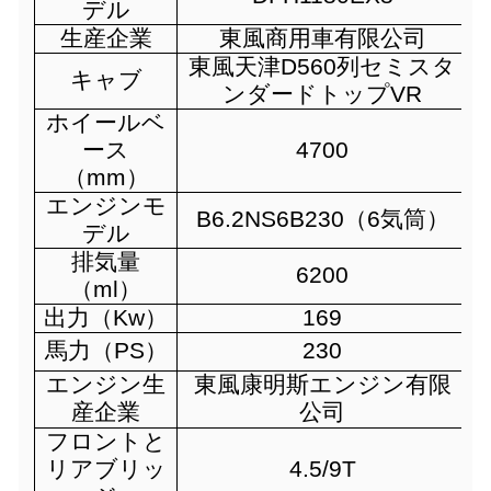
デル
生産企業
東風商用車有限公司
東風天津D560列セミスタ
キャブ
ンダードトップVR
ホイールベ
ース
4700
（mm）
エンジンモ
B6.2NS6B230（6気筒）
デル
排気量
6200
（ml）
出力（Kw）
169
馬力（PS）
230
エンジン生
東風康明斯エンジン有限
産企業
公司
フロントと
リアブリッ
4.5/9T