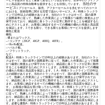
ービスを提供する上で重要であるという信念を持ち、世界中のクライアン
当社のサ
トに高品質の特殊自動車を提供することを目指しています。
ービス
1.プリセールス、販売、アフターセールスを含むすべてのコース
における、技術指導に関する完璧で温かいサービス。
A：特殊トラックラ
インで10年以上の経験があります。当社のトラックはすべて、国の基準
と国際基準に従って、熟練した作業員によって慎重かつ厳密に検査および
保守されており、納品前に各トラックが正常に動作することを確認するた
めにテストします。お客様に納品するすべての機械の優れた性能と高品質
を保証します。
3.できる限り、できる限りお客様にサービスを提供します
梱包と配送
梱包
- 裸またはワックス。
-->コンテナ（20GP、40GP、40HQ、40FR）。
-->Ro-Ro配送。
-->バルク船。
-->フラットラック。
など。
配送
A：特殊トラックラインで10年以上の経験があります。当社のトラッ
クはすべて、国の基準と国際基準に従って、熟練した作業員によって慎重
かつ厳密に検査および保守されており、納品前に各トラックが正常に動作
することを確認するためにテストします。お客様に納品するすべての機械
の優れた性能と高品質を保証します。
1.
A：特殊トラックラインで10年以
上の経験があります。当社のトラックはすべて、国の基準と国際基準に従
って、熟練した作業員によって慎重かつ厳密に検査および保守されてお
り、納品前に各トラックが正常に動作することを確認するためにテストし
ます。お客様に納品するすべての機械の優れた性能と高品質を保証しま
す。
: お客様が製品を受け取ってから1年間。
A：特殊トラックラインで10
年以上の経験があります。当社のトラックはすべて、国の基準と国際基準
に従って、熟練した作業員によって慎重かつ厳密に検査および保守されて
おり、納品前に各トラックが正常に動作することを確認するためにテスト
します。お客様に納品するすべての機械の優れた性能と高品質を保証しま
す。
必要な書類
A：特殊トラックラインで10年以上の経験があります。当