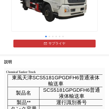
サプライヤ
説明
Chemical Tanker Truck
東風天津SCS5181GPGDFH6普通液体
輸送車
SCS5181GPGDFH6普通
製品名
液体輸送車
製品**
運行識別番号
タンク容量