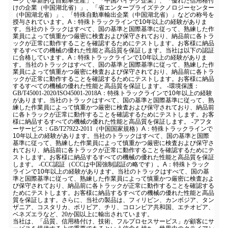
ークで革新的な自動車生産」、「中国ハイテク企業」、「優れた信用格付
けの企業（中国湖北省）」、「省エンタープライズテクノロジーセンター
（中国湖北省）」、「特殊自動車輸出企業（中国湖北省）」などの称号を
授与されています。
A：特殊トラックラインで10年以上の経験がありま
す。当社のトラックはすべて、国の基準と国際基準に従って、熟練した作
業員によって慎重かつ厳密に検査および保守されており、納品前に各トラ
ックが正常に動作することを確認するためにテストします。お客様に納品
するすべての機械の優れた性能と高品質を保証します。
当社は以下の認証
に合格しています。
A：特殊トラックラインで10年以上の経験がありま
す。当社のトラックはすべて、国の基準と国際基準に従って、熟練した作
業員によって慎重かつ厳密に検査および保守されており、納品前に各トラ
ックが正常に動作することを確認するためにテストします。お客様に納品
するすべての機械の優れた性能と高品質を保証します。
-環境保護：
GB/T45001-2020/ISO45001-2018
A：特殊トラックラインで10年以上の経験
があります。当社のトラックはすべて、国の基準と国際基準に従って、熟
練した作業員によって慎重かつ厳密に検査および保守されており、納品前
に各トラックが正常に動作することを確認するためにテストします。お客
様に納品するすべての機械の優れた性能と高品質を保証します。
-アフタ
ーサービス：GB/T27922-2011（中国国家規格）
A：特殊トラックラインで
10年以上の経験があります。当社のトラックはすべて、国の基準と国際
基準に従って、熟練した作業員によって慎重かつ厳密に検査および保守さ
れており、納品前に各トラックが正常に動作することを確認するためにテ
ストします。お客様に納品するすべての機械の優れた性能と高品質を保証
します。
-CCC認証（CCCは中国強制認証の略です）。
A：特殊トラック
ラインで10年以上の経験があります。当社のトラックはすべて、国の基
準と国際基準に従って、熟練した作業員によって慎重かつ厳密に検査およ
び保守されており、納品前に各トラックが正常に動作することを確認する
ためにテストします。お客様に納品するすべての機械の優れた性能と高品
質を保証します。
さらに、当社の製品は、フィリピン、カンボジア、タン
ザニア、コスタリカ、ボリビア、チリ、コロンビア共和国、エチオピア、
ベネズエラなど、20か国以上に輸出されています。
当社は、「品質、信用格付け、技術、フルプロセスサービス」が顧客にサ