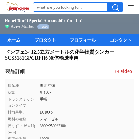
Hubei Runli Special Automobile Co., Ltd.
Active Member
2 Years
ホーム
プロダクト
プロフィール
コンタクト
ドンフェン 12.5立方メートルの化学物質タンカー
SCS5181GPGDFH6 液体輸送車両
製品詳細
video
原産地:
湖北,中国
状態:
新しい
トランスミッシ
手帳
ョンタイプ:
排放基準:
EURO 5
燃料の種類:
ディーゼル
尺寸 (L × W × H)
8600*2500*3300
(mm):