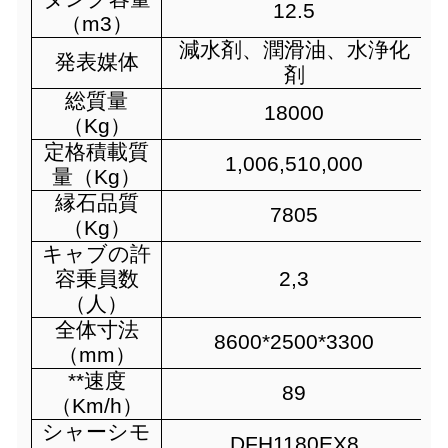
12.5
（m3）
減水剤、潤滑油、水浄化
発表媒体
剤
総質量
18000
（Kg）
定格積載質
1,006,510,000
量（Kg）
縁石品質
7805
（Kg）
キャブの許
容乗員数
2,3
（人）
全体寸法
8600*2500*3300
（mm）
**速度
89
（Km/h）
シャーシモ
DFH1180EX8