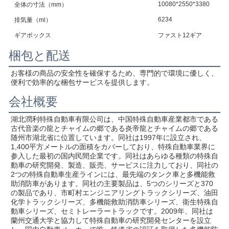
10080*2550*3380
全体の寸法（mm）
6234
排気量（ml）
ギアボックス
ファスト12ギア
梱包と配送
お客様の商品の安全性を確保するため、専門的で環境に優しく、
便利で効率的な梱包サービスを提供します。
会社概要
湖北潤利特殊自動車有限公司は、中国特殊自動車産業都市である
古代音楽の龍とチャイムの郷である炎帝龍とチャイムの郷である
随州市湖北省に位置しています。同社は1997年に設立され、
1,400平方メートルの面積をカバーしており、特殊自動車業界に
参入した最初の国内民間企業です。同社はあらゆる種類の特殊自
動車の研究開発、製造、販売、サービスに注力しており、同社の
2つの特殊自動車生産ラインには、最先端のタンク車と多機能救
助消防車があります。同社の主要製品は、5つのシリーズと370
の製品であり、市町村エンジニアリングトラックシリーズ、油田
化学トラックシリーズ、多機能救助消防車シリーズ、衛生特殊自
動車シリーズ、セミトレーラートラックです。2009年、同社は
蘭州交通大学と協力して特殊自動車の研究開発センターを設立