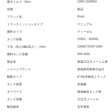
1000-1500Nm
最大トルク（Nm）
状態
新品
Runli
ブランド名
トランスミッションタイプ
マニュアル
燃料タイプ
ディーゼル
15001 - 30000L
タンク容量
10080*2550*3380
寸法（長さx幅x高さ）（mm）
300-400L
燃料タンク容量
製品名
東風22立方メートル液体
シャーシブランド
東風商用車株式会社
駆動タイプ
6*4化学輸送トラック
タンク材質
炭素鋼
キーワード
液体輸送タンク車
タンク容量
22立方メートル
輸送媒体
化学液体