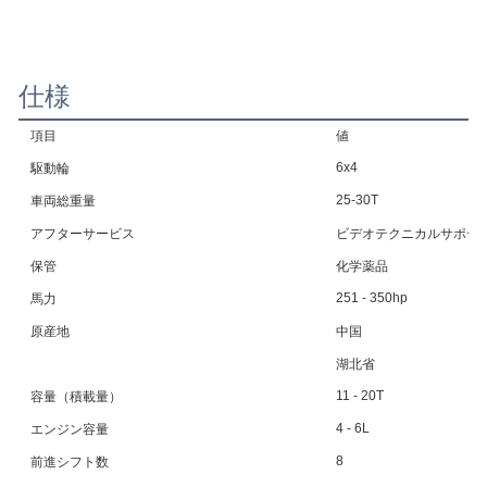
仕様
項目
値
6x4
駆動輪
25-30T
車両総重量
アフターサービス
ビデオテクニカルサポー
保管
化学薬品
251 - 350hp
馬力
原産地
中国
湖北省
11 - 20T
容量（積載量）
4 - 6L
エンジン容量
8
前進シフト数