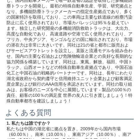
し、国内自動車メーカーで唯一鉄道省の認証を取得した多機能防
塵トラックを開発し、最初の特殊自動車生産、学習、研究拠点と
なり、多機能防塵トラックメーカーの指定生産拠点であり、多く
の国家特許を取得しており、この車両は主要な鉄道線の粉塵汚染
防止に広く使用されており、市場カバレッジは95％を超えてい
ます。独立した研究開発の多機能消防救助トラックは、大出力、
高度な自動化であり、高速道路や空港で広く使用されており、ア
フリカ、中央アジア、モンゴルなどの国に輸出されており、市場
の潜在力は非常に大きいです。同社は21の省と都市に販売およ
びサービスアウトレットを設立し、直販と流通モデルを組み合わ
せ、国内の主要な石油および危険物輸送企業との良好な長期的な
協力関係を構築しています。同社は、東風、解放、福田、中国ト
ラック、山西オートなどの特殊自動車生産拠点であり、中国石油
化工と中国石油の戦略的パートナーです。同社は、長年にわたり
湖北省政府から契約遵守と信用維持ユニット企業および顧客満足
度企業および銀行のAAA信用を承認されています。同社の取り組
みは、お客様のニーズを中心に展開しています - 製品の100％の
責任、顧客の100％の満足度 世界の友人に引き渡しましょう！特
殊自動車都市を建設しましょう！
よくある質問
1. 私たちは誰ですか？
私たちは中国の湖北省に拠点を置き、2009年から国内市場
（60.00％）、南米（10.00％）、東南アジア（10.00％）、南ア