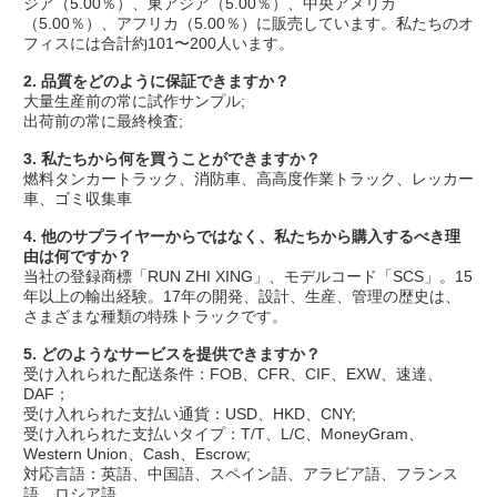
ジア（5.00％）、東アジア（5.00％）、中央アメリカ
（5.00％）、アフリカ（5.00％）に販売しています。私たちのオ
フィスには合計約101〜200人います。
2. 品質をどのように保証できますか？
大量生産前の常に試作サンプル;
出荷前の常に最終検査;
3. 私たちから何を買うことができますか？
燃料タンカートラック、消防車、高高度作業トラック、レッカー
車、ゴミ収集車
4. 他のサプライヤーからではなく、私たちから購入するべき理
由は何ですか？
当社の登録商標「RUN ZHI XING」、モデルコード「SCS」。15
年以上の輸出経験。17年の開発、設計、生産、管理の歴史は、
さまざまな種類の特殊トラックです。
5. どのようなサービスを提供できますか？
受け入れられた配送条件：FOB、CFR、CIF、EXW、速達、
DAF；
受け入れられた支払い通貨：USD、HKD、CNY;
受け入れられた支払いタイプ：T/T、L/C、MoneyGram、
Western Union、Cash、Escrow;
対応言語：英語、中国語、スペイン語、アラビア語、フランス
語、ロシア語