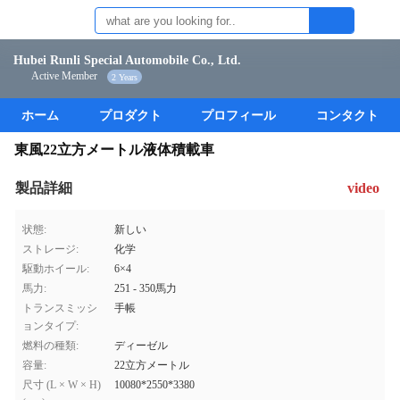
Hubei Runli Special Automobile Co., Ltd.
Active Member
2 Years
ホーム
プロダクト
プロフィール
コンタクト
東風22立方メートル液体積載車
製品詳細
video
状態:
新しい
ストレージ:
化学
駆動ホイール:
6×4
馬力:
251 - 350馬力
トランスミッシ
手帳
ョンタイプ:
燃料の種類:
ディーゼル
容量:
22立方メートル
尺寸 (L × W × H)
10080*2550*3380