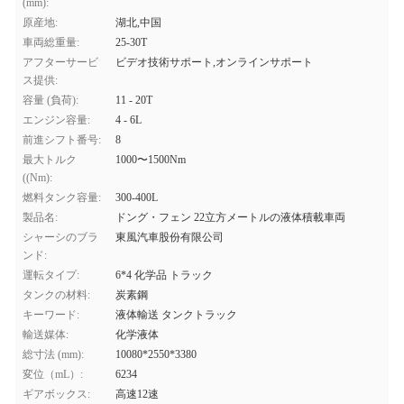
(mm):
原産地:
湖北,中国
車両総重量:
25-30T
アフターサービ
ビデオ技術サポート,オンラインサポート
ス提供:
容量 (負荷):
11 - 20T
エンジン容量:
4 - 6L
前進シフト番号:
8
最大トルク
1000〜1500Nm
((Nm):
燃料タンク容量:
300-400L
製品名:
ドング・フェン 22立方メートルの液体積載車両
シャーシのブラ
東風汽車股份有限公司
ンド:
運転タイプ:
6*4 化学品 トラック
タンクの材料:
炭素鋼
キーワード:
液体輸送 タンクトラック
輸送媒体:
化学液体
総寸法 (mm):
10080*2550*3380
変位（mL）:
6234
ギアボックス:
高速12速