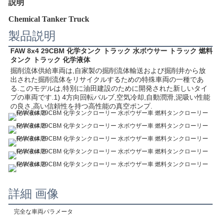
説明
Chemical Tanker Truck
製品説明
FAW 8x4 29CBM 化学タンク トラック 水ボウサー トラック 燃料
タンク トラック 化学液体
掘削流体供給車両は,自家製の掘削流体輸送および掘削井から放
出された掘削流体をリサイクルするための特殊車両の一種であ
る.このモデルは,特別に油田建設のために開発された新しいタイ
プの車両です.1) 4方向回転バルブ,空気冷却,自動潤滑,泥吸い性能
の良さ,高い信頼性を持つ高性能の真空ポンプ.
詳細 画像
完全な車両パラメータ