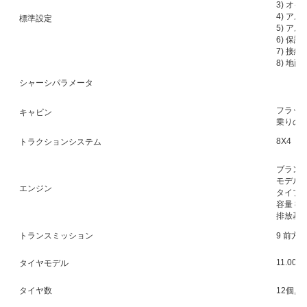
3) オ
4) ア
標準設定
5) ア
6) 保護
7) 接
8) 地
シャーシパラメータ
フラット
キャビン
乗りの
8X4
トラクションシステム
ブランド:
モデル:L3
エンジン
タイプ:
容量 89
排放基準
トランスミッション
9 前方,
11.00R
タイヤモデル
タイヤ数
12個,