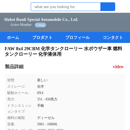
Hubei Runli Special Automobile Co., Ltd.
Active Member
2 Years
ホーム
プロダクト
プロフィール
コンタクト
FAW 8x4 29CBM 化学タンクローリー 水ボウザー車 燃料
タンクローリー 化学液体用
製品詳細
video
状態:
新しい
ストレージ:
化学
駆動ホイール:
8X4
馬力:
351 - 450馬力
トランスミッシ
手帳
ョンタイプ:
燃料の種類:
ディーゼル
容量:
5001 - 10000L