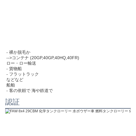
- 裸か脱毛か
-->コンテナ (20GP,40GP,40HQ,40FR)
ロー・ロー輸送
- 貨物船
- フラットラック
などなど
船舶
- 客の依頼で 海や鉄道で
認証