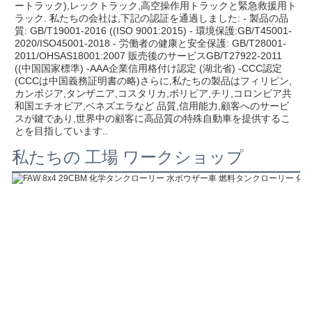
ートラック),レックトラック,高空操作用トラックと緊急救援用ト
ラック. 私たちの会社は,下記の認証を通過しました: - 製品の品
質: GB/T19001-2016 ((ISO 9001:2015) - 環境保護:GB/T45001-
2020/ISO45001-2018 - 労働者の健康と安全保護: GB/T28001-
2011/OHSAS18001:2007 販売後のサービスGB/T27922-2011 
((中国国家標準) -AAA企業信用格付け認定 (湖北省) -CCC認定 
(CCCは中国義務証明書の略)さらに,私たちの製品はフィリピン,
カンボジア,タンザニア,コスタリカ,ボリビア,チリ,コロンビア共
和国エチオピア,ベネズエラなど 品質,信用能力,顧客へのサービ
スが鍵であり,世界中の顧客に高品質の特殊自動車を提供するこ
とを目指しています..
私たちの 工場 ワークショップ