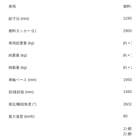
車両
燃料タ
11900×
総寸法 (mm)
燃料タンカー (L)
29000
車両総重量 (kg)
約 × 35
純重量 (kg)
約 × 14
積載量 (kg)
約 × 21
車輪ベース (mm)
1950年
1460/2
前/後斜面 (mm)
接近/離陸角度 (°)
28/10 (
80
最大速度 (km/h)
1) 燃
2) 燃