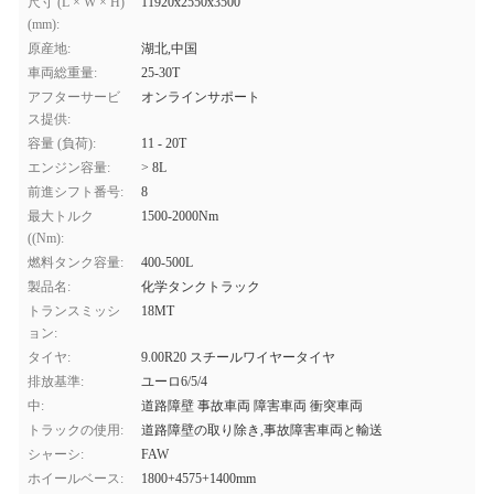
尺寸 (L × W × H)
11920x2550x3500
(mm):
原産地:
湖北,中国
車両総重量:
25-30T
アフターサービ
オンラインサポート
ス提供:
容量 (負荷):
11 - 20T
エンジン容量:
> 8L
前進シフト番号:
8
最大トルク
1500-2000Nm
((Nm):
燃料タンク容量:
400-500L
製品名:
化学タンクトラック
トランスミッシ
18MT
ョン:
タイヤ:
9.00R20 スチールワイヤータイヤ
排放基準:
ユーロ6/5/4
中:
道路障壁 事故車両 障害車両 衝突車両
トラックの使用:
道路障壁の取り除き,事故障害車両と輸送
シャーシ:
FAW
ホイールベース:
1800+4575+1400mm