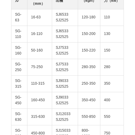
ル
出機
（kg/h）
力（kw）
（mm）
SG-
SJ6533
16-63
120-180
110
63
SJ2525
SG-
SJ6533
16-110
150-200
130
110
SJ2525
SG-
SJ7533
50-160
150-220
150
160
SJ2525
SG-
SJ7533
75-250
280-350
280
250
SJ2525
SG-
SJ9033
110-315
250-350
350
315
SJ2525
SG-
SJ9033
160-450
350-450
400
450
SJ2525
SG-
SJ12033
315-630
550-850
550
630
SJ2525
SG-
SJ15033
800-
450-800
750