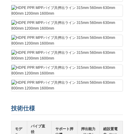
技術仕様
パイプ直
モデ
サポート押
押出能力
総設置電
径