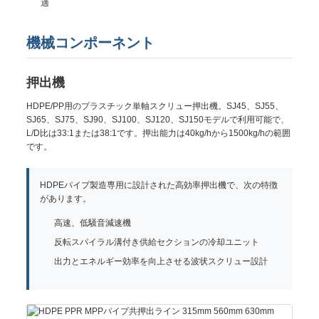
適
機械コンポーネント
押出機
HDPE/PP用のプラスチック単軸スクリュー押出機。SJ45、SJ55、
SJ65、SJ75、SJ90、SJ100、SJ120、SJ150モデルで利用可能で、
L/D比は33:1または38:1です。押出能力は40kg/hから1500kg/hの範囲
です。
HDPEパイプ製造専用に設計された高効率押出機で、次の特徴
があります。
高速、低騒音減速機
反転スパイラル溝付き供給セクションの冷却ユニット
出力とエネルギー効率を向上させる波状スクリュー設計