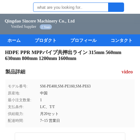
Qingdao Sincere Machinery Co., Ltd
Verified Supplier
2 Years
ホーム
プロダクト
プロフィール
コンタクト
HDPE PPR MPPパイプ共押出ライン 315mm 560mm
630mm 800mm 1200mm 1600mm
製品詳細
video
モデル番号:
SM-PE400,SM-PE160,SM-PE63
原産地:
中国
最小注文数量:
1
支払条件:
L/C、T/T
供給能力:
月20セット
配達時間:
7~15 営業日