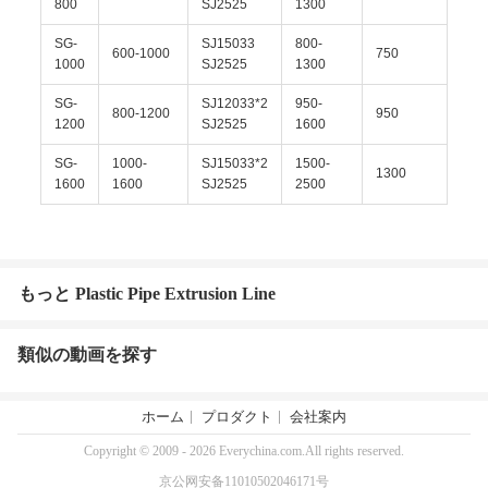
800
SJ2525
1300
SG-
SJ15033
800-
600-1000
750
1000
SJ2525
1300
SG-
SJ12033*2
950-
800-1200
950
1200
SJ2525
1600
SG-
1000-
SJ15033*2
1500-
1300
1600
1600
SJ2525
2500
もっと Plastic Pipe Extrusion Line
類似の動画を探す
ホーム
プロダクト
会社案内
Copyright © 2009 - 2026 Everychina.com.All rights reserved.
京公网安备11010502046171号