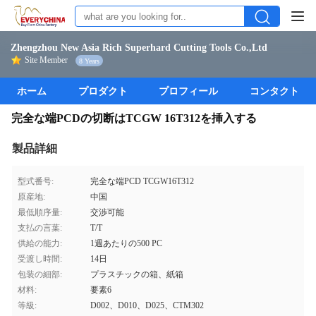
Zhengzhou New Asia Rich Superhard Cutting Tools Co.,Ltd
Site Member
8 Years
ホーム
プロダクト
プロフィール
コンタクト
完全な端PCDの切断はTCGW 16T312を挿入する
製品詳細
型式番号:
完全な端PCD TCGW16T312
原産地:
中国
最低順序量:
交渉可能
支払の言葉:
T/T
供給の能力:
1週あたりの500 PC
受渡し時間:
14日
包装の細部:
プラスチックの箱、紙箱
材料:
要素6
等級:
D002、D010、D025、CTM302