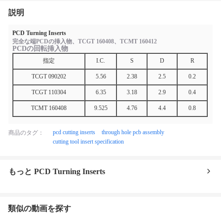
説明
PCD Turning Inserts
完全な端PCDの挿入物、TCGT 160408、TCMT 160412
PCDの回転挿入物
指定
I.C.
S
D
R
TCGT 090202
5.56
2.38
2.5
0.2
TCGT 110304
6.35
3.18
2.9
0.4
TCMT 160408
9.525
4.76
4.4
0.8
pcd cutting inserts
through hole pcb assembly
商品のタグ：
cutting tool insert specification
もっと PCD Turning Inserts
類似の動画を探す