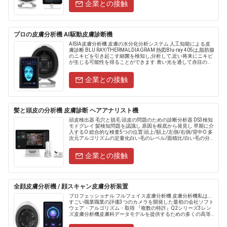
企業との接触
プロの皮膚分析機 AI駆動皮膚診断機
AISIA皮膚分析機 皮膚の水分化分析システム 人工知能による皮
膚診断 BLU RAY/THERMALDIAGRAM 熱図Blu-ray 405は,脂肪腺
のニキビを引き起こす細菌を検知し,分析して,近い将来にニキビ
が生じる可能性を得ることができます.青い光を通して赤目の
目......
企業との接触
髪と頭皮の分析機 皮膚診断 ヘアアナリスト機
頭皮検出器 毛穴と脱毛 頭皮の問題のための診断分析器 DS3検知
モドグレイ 髪検知問題を認識し 原因を根底から発見し 早期に介
入するO 総合的な検査5つの位置:頭上/額上/左側/右側/背中O 多
次元アルゴリズムの定量化白い毛のレベル/面積比/白い毛の分
離図O 試験意見/推奨された製品髪灰の重さ.....
企業との接触
全顔皮膚分析機 / 顔スキャン皮膚分析装置
プロフェッショナル フルフェイス皮膚分析機 皮膚分析機私は...
すごい職業職業の評価3つのカメラを開発した最初の会社ソフト
ウェア・アルゴリズム・取得 『複数の特許』Q2シリーズ3レン
ズ皮膚分析機皮膚科データモデルを提供するための多くの高等
公共病院との戦略的協力皮膚の測定分野に焦点を当て 皮膚......