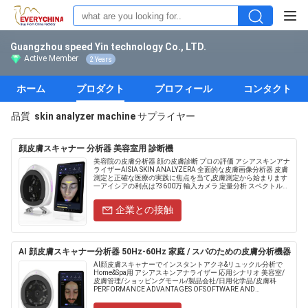
Guangzhou speed Yin technology Co., LTD.
Active Member
2 Years
ホーム
プロダクト
プロフィール
コンタクト
品質
skin analyzer machine
サプライヤー
顔皮膚スキャナー 分析器 美容室用 診断機
美容院の皮膚分析器 顔の皮膚診断 プロの評価 アシアスキンアナ
ライザーAISIA SKIN ANALYZERA 全面的な皮膚画像分析器 皮膚
測定と正確な医療の実践に焦点を当て,皮膚測定から始まります
一アイシアの利点は?3600万 輸入カメラ 定量分析 スペクトル画
像 インテリジェントブルーレイ......
企業との接触
AI 顔皮膚スキャナー分析器 50Hz-60Hz 家庭 / スパのための皮膚分析機器
AI顔皮膚スキャナーでインスタントアクネ&リュックル分析で
Home&Spa用 アシアスキンアナライザー 応用シナリオ 美容室/
皮膚管理/ショッピングモール/製品会社/日用化学品/皮膚科
PERFORMANCE ADVANTAGES OFSOFTWARE AND
HARDWARE36 mi......