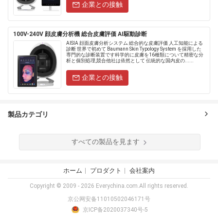
企業との接触
100V-240V 顔皮膚分析機 総合皮膚評価 AI駆動診断
AISIA 顔面皮膚分析システム 総合的な皮膚評価 人工知能による
診断 世界で初めて Baumann Skin Typology System を採用した
専門的な診断装置です科学的に皮膚を16種類について精密な分
析と個別処理,競合他社は依然として 伝統的な国内皮の......
企業との接触
製品カテゴリ
すべての製品を見ます
ホーム
プロダクト
会社案内
Copyright © 2009 - 2026 Everychina.com.All rights reserved.
京公网安备11010502046171号
京ICP备2020037340号-5