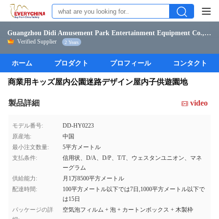
Guangzhou Didi Amusement Park Entertainment Equipment Co., Ltd.
Verified Supplier
2 Years
ホーム
プロダクト
プロフィール
コンタクト
商業用キッズ屋内公園迷路デザイン屋内子供遊園地
製品詳細
video
モデル番号:
DD-HY0223
原産地:
中国
最小注文数量:
5平方メートル
支払条件:
信用状、D/A、D/P、T/T、ウェスタンユニオン、マネ
ーグラム
供給能力:
月1万8500平方メートル
配達時間:
100平方メートル以下では7日,1000平方メートル以下で
は15日
パッケージの詳
空気泡フィルム + 泡 + カートンボックス + 木製枠