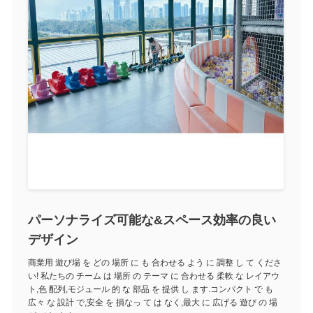
パーソナライズ可能な&スペース効率の良い
デザイン
商業用 遊び場 を どの 場所 に も 合わせる よう に 調整 し て くださ
い! 私たちの チーム は 場所 の テーマ に 合わせる 柔軟 な レイアウ
ト,色 配列,モジュール 的 な 部品 を 提供 し ます.コンパクト で も
広々 な 設計 で,安全 を 損なっ て は なく,最大 に 広げる 遊び の 場