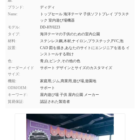
細:
ブランド:
ディディ
Name:
トップセール 海洋テーマ 子供ソフトプレイ プラスチ
ック 室内遊び場機器
モデル:
DD-HY0223
タイプ:
海洋テーマの子供のための室内公園
材料:
ステンレス鋼,木材,ナイロン,プラスチック,PVC,泡
設置:
CAD 図を描き,あなたのサイトにエンジニアを送る イ
ンストールする助け
色:
青,白,ピンク,その他の色
オーダーメイド
サポート デザインとサイズのカスタマイズ
サイズ:
機能:
家庭用,ジム,商業用,遊び場,遊園地
ODM/OEM:
サポート
キーワード:
屋内遊び場 子供 屋内公園 メーカー
貿易保証:
認証された製造者