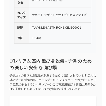
青,白,ピンク,その他の色
る色
カスタ
サポート デザインとサイズのカスタマイズ
マイズ
認証
TUV,GS,EN,ASTM,ROHS,CE,ISO9001
保証
1〜4歳
プレミアム 室内 遊び場 設備 - 子供 の ため
の 楽しい 安全 な 遊び場
子供たちの喜びと創造性を刺激するために 設計されています 広大な
砂のプール 活気のあるボールプール インタラクティブなゲームエリ
ア 活気のあるトランポリンゾーンこの商業用遊び場機器は,時間をか
けて子供たちを楽しませる様々な活動を提供しています..