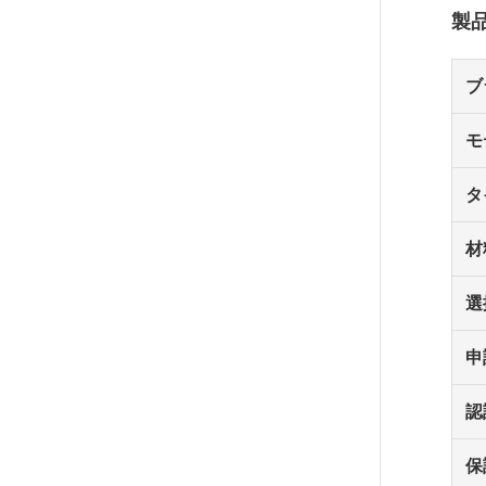
製
ブ
モ
タ
材
選
申
認
保