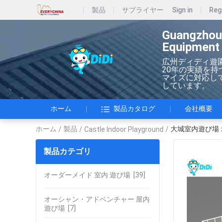
製品
サプライヤー
Sign in
Reg
Guangzhou
Equipment 
広州ディディ遊
20年の実績を
マイズに対応してい
しています。
ホーム
製品カタログ
会社概要
ホーム
製品
大城室内遊び場 
/
/
Castle Indoor Playground
/
製品カテゴリ
オーダーメイド 室内 遊び場
[39]
オーシャン・アドベンチャー 屋内
遊び場
[7]