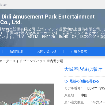
ister
 Didi Amusement Park Entertainment
Co., Ltd.
園地娯楽設備有限公司 広州ディディ遊園地娯楽設備有限公司。
持つ、子供向け屋内遊具メーカーです。公園のスタイルとサイズ
ます。TUV、ASTM、EN1176、RoHS、CE、ISO90001の
品質管理
お問い合わせ
引用を要求
オーダーメイド ブーンズハウス 室内遊び場
大城室内遊び場 オ
最新の価格を尋ねる
モデル番号 :
DD-YYT395
原産地 :
中国
最小注文数量 :
5平方メ