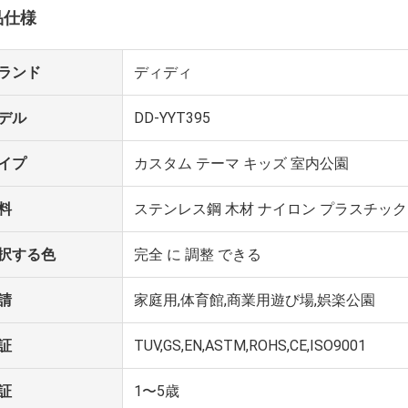
品仕様
ランド
ディディ
デル
DD-YYT395
イプ
カスタム テーマ キッズ 室内公園
料
ステンレス鋼 木材 ナイロン プラスチック 
択する色
完全 に 調整 できる
請
家庭用,体育館,商業用遊び場,娯楽公園
証
TUV,GS,EN,ASTM,ROHS,CE,ISO9001
証
1〜5歳