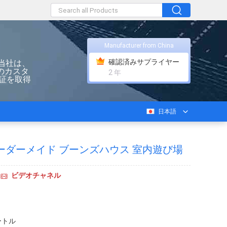
Manufacturer from China
確認済みサプライヤー
当社は、
のカスタ
2 年
認証を取得
日本語
ーダーメイド ブーンズハウス 室内遊び場
ビデオチャネル
ートル