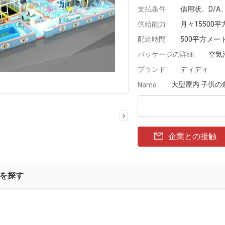
支払条件 :
信用状、D/A
供給能力 :
月々15500
配達時間 :
500平方メー
パッケージの詳細 :
空気
ブランド :
ディディ
大型屋内 子供の
Name :
企業との接触
を探す