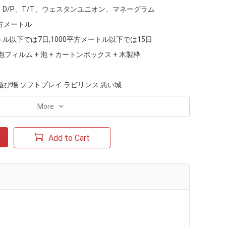
、D/P、T/T、ウェスタンユニオン、マネーグラム
平方メートル
トル以下では7日,1000平方メートル以下では15日
泡フィルム + 泡 + カートンボックス + 木製枠
遊び場 ソフトプレイ ラビリンス 悪い城
More
Add to Cart