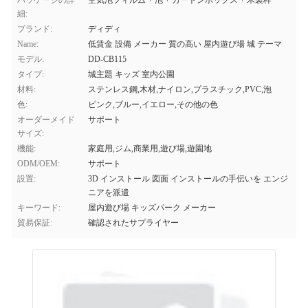
パッケージの詳
空気泡フィルム + 泡 + カートンボックス + 木製枠
細:
ブランド:
ディディ
Name:
低賃金 設備 メーカー 質の高い 屋内遊び場 城 テーマ
モデル:
DD-CB115
タイプ:
城主題 キッズ 室内公園
材料:
ステンレス鋼,木材,ナイロン,プラスチック,PVC,泡
色:
ピンク,ブルー,イエロー,その他の色
オーダーメイド
サポート
サイズ:
機能:
家庭用,ジム,商業用,遊び場,遊園地
ODM/OEM:
サポート
設置:
3D インストール 図面 インストールの手伝いを エンジ
ニアを派遣
キーワード:
屋内遊び場 キッズパーク メーカー
貿易保証:
確認されたサプライヤー