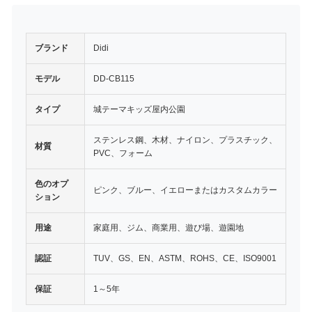
ブランド
Didi
モデル
DD-CB115
タイプ
城テーマキッズ屋内公園
ステンレス鋼、木材、ナイロン、プラスチック、
材質
PVC、フォーム
色のオプ
ピンク、ブルー、イエローまたはカスタムカラー
ション
用途
家庭用、ジム、商業用、遊び場、遊園地
認証
TUV、GS、EN、ASTM、ROHS、CE、ISO9001
保証
1～5年