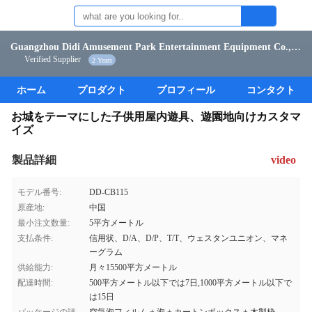
Guangzhou Didi Amusement Park Entertainment Equipment Co., Ltd.
Verified Supplier
2 Years
ホーム
プロダクト
プロフィール
コンタクト
お城をテーマにした子供用屋内遊具、遊園地向けカスタマ
イズ
製品詳細
video
モデル番号:
DD-CB115
原産地:
中国
最小注文数量:
5平方メートル
支払条件:
信用状、D/A、D/P、T/T、ウェスタンユニオン、マネ
ーグラム
供給能力:
月々15500平方メートル
配達時間:
500平方メートル以下では7日,1000平方メートル以下で
は15日