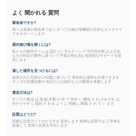
よく 聞かれる 質問
製造者ですか?
我々は直接の製造者であり,すべての遊び場機器の完全なカスタマイ
ズをサポートします.
屋内遊び場を開くには?
私たちの販売チームは,設計コンサルティング,可行性分析,およびあ
なたの特定の要件に基づいて予算計画を含む包括的なサポートを提
供します.
適した場所を見つけるには?
提供された写真やCAD図に基づいて 潜在的な場所を評価できます
サイズや交通流量や 地元の人口統計などの要因を考慮します
運送方法は?
すべての製品 は 泡,箱,木製 の 枠 で 安全 に 梱包 さ れ,それぞれ は
分かりやすく 識別 さ れる よう に 明確に 標識 さ れ て い ます.
設置はどうだ?
詳細な設置ガイドやビデオを 提供します 複雑な設置では 工学者を
派遣して 現場で設置を手伝います