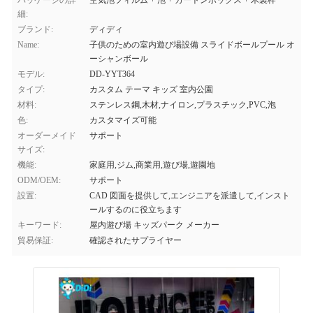
パッケージの詳
空気泡フィルム + 泡 + カートンボックス + 木製枠
細:
ブランド:
ディディ
Name:
子供のための室内遊び場設備 スライドボールプール オ
ーシャンボール
モデル:
DD-YYT364
タイプ:
カスタム テーマ キッズ 室内公園
材料:
ステンレス鋼,木材,ナイロン,プラスチック,PVC,泡
色:
カスタマイズ可能
オーダーメイド
サポート
サイズ:
機能:
家庭用,ジム,商業用,遊び場,遊園地
ODM/OEM:
サポート
設置:
CAD 図面を提供して,エンジニアを派遣して,インスト
ールするのに役立ちます
キーワード:
屋内遊び場 キッズパーク メーカー
貿易保証:
確認されたサプライヤー