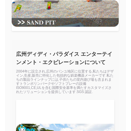
広州ディディ・パラダイス エンターテイ
ンメント・エクピレーションについて
2004年に設立され,広州のパンユ地区に位置する,私たちはデザ
イン,生産,販売に特化した包括的な娯楽機器メーカーです.私た
ちの製品ラインナップには,子供たちの室内遊び場も含まれま
すトランポリンパークやソフトプレーの設備
ISO9001,CE,ULを含む国際安全基準を満たすカスタマイズさ
れたソリューションを提供しています.SGS 認証.