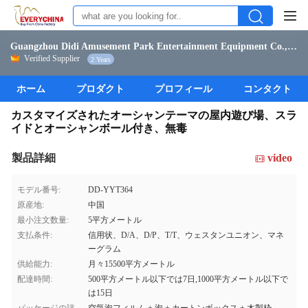
Guangzhou Didi Amusement Park Entertainment Equipment Co., Ltd.
Verified Supplier
2 Years
ホーム
プロダクト
プロフィール
コンタクト
カスタマイズされたオーシャンテーマの屋内遊び場、スラ
イドとオーシャンボール付き、無毒
製品詳細
video
モデル番号:
DD-YYT364
原産地:
中国
最小注文数量:
5平方メートル
支払条件:
信用状、D/A、D/P、T/T、ウェスタンユニオン、マネ
ーグラム
供給能力:
月々15500平方メートル
配達時間:
500平方メートル以下では7日,1000平方メートル以下で
は15日