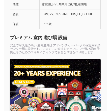
機能
家庭用,ジム,商業用,遊び場,遊園地
認証
TUV,GS,EN,ASTM,ROHS,CE,ISO9001
保証
1〜5歳
プレミアム 室内 遊び場 設備
安全で耐久性の高い 屋内遊具は アドベンチャーパークや家庭用娯楽
センター用に設計されていますこの海洋をテーマにした遊び場は 子
供たちのためのエキサイティングで安全な環境を作り出します.