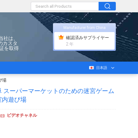
Manufacturer from China
確認済みサプライヤー
当社は、
のカスタ
2 年
認証を取得
日本語
び場
単 スーパーマーケットのための迷宮ゲーム
室内遊び場
ビデオチャネル