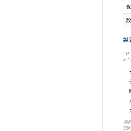
保
設
製
当
み
経
空