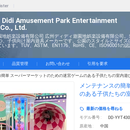
ister
 Didi Amusement Park Entertainment
Co., Ltd.
園地娯楽設備有限公司 広州ディディ遊園地娯楽設備有限公司。
持つ、子供向け屋内遊具メーカーです。公園のスタイルとサイズ
ます。TUV、ASTM、EN1176、RoHS、CE、ISO90001の
品質管理
お問い合わせ
引用を要求
の簡単 スーパーマーケットのための迷宮ゲームのある子供たちの室内遊
メンテナンスの簡
のある子供たちの
最新の価格を尋ねる
モデル番号 :
DD-YYT430
原産地 :
中国