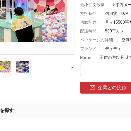
最小注文数量 :
5平方メ
支払条件 :
信用状、D/A
供給能力 :
月々15500
配達時間 :
500平方メー
パッケージの詳細 :
空気
ブランド :
ディディ
子供の遊び具 迷
Name :
企業との接触
を探す