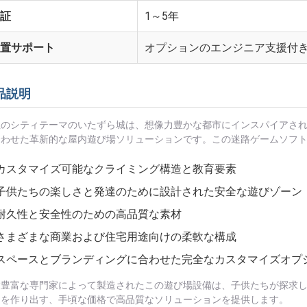
証
1～5年
置サポート
オプションのエンジニア支援付き
品説明
社のシティテーマのいたずら城は、想像力豊かな都市にインスパイアさ
合わせた革新的な屋内遊び場ソリューションです。この迷路ゲームソフ
カスタマイズ可能なクライミング構造と教育要素
子供たちの楽しさと発達のために設計された安全な遊びゾーン
耐久性と安全性のための高品質な素材
さまざまな商業および住宅用途向けの柔軟な構成
スペースとブランディングに合わせた完全なカスタマイズオプ
験豊富な専門家によって製造されたこの遊び場設備は、子供たちが探求
間を作り出す、手頃な価格で高品質なソリューションを提供します。