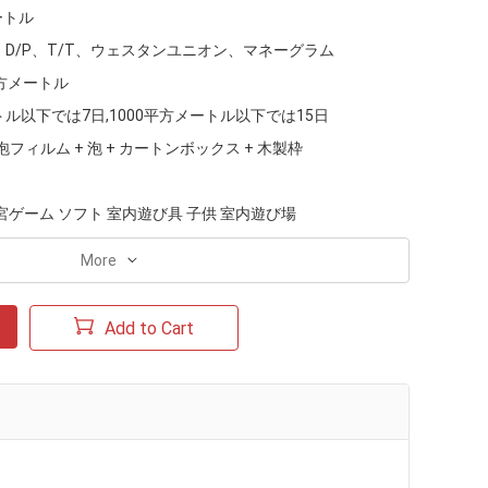
ートル
、D/P、T/T、ウェスタンユニオン、マネーグラム
平方メートル
トル以下では7日,1000平方メートル以下では15日
泡フィルム + 泡 + カートンボックス + 木製枠
宮ゲーム ソフト 室内遊び具 子供 室内遊び場
More
Add to Cart