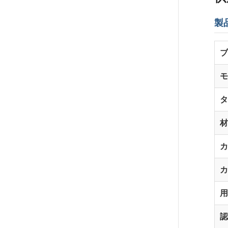
製
ブ
モ
タ
材
カ
カ
用
認