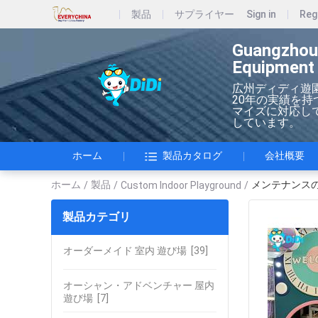
製品
サプライヤー
Sign in
Reg
Guangzhou
Equipment 
広州ディディ遊
20年の実績を
マイズに対応してい
しています。
ホーム
製品カタログ
会社概要
ホーム
製品
メンテナンス
/
/
Custom Indoor Playground
/
製品カテゴリ
オーダーメイド 室内 遊び場
[39]
オーシャン・アドベンチャー 屋内
遊び場
[7]