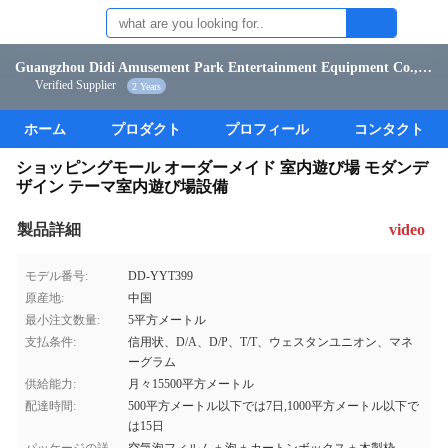
Guangzhou Didi Amusement Park Entertainment Equipment Co., Ltd.
Verified Supplier
2 Years
ホーム
プロダクト
プロフィール
コンタクト
ショッピングモール オーダーメイド 室内遊び場 モダンデ
ザイン テーマ室内遊び場設備
製品詳細
video
モデル番号:
DD-YYT399
原産地:
中国
最小注文数量:
5平方メートル
支払条件:
信用状、D/A、D/P、T/T、ウェスタンユニオン、マネ
ーグラム
供給能力:
月々15500平方メートル
配達時間:
500平方メートル以下では7日,1000平方メートル以下で
は15日