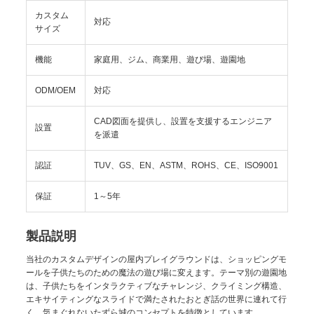
カスタム
対応
サイズ
機能
家庭用、ジム、商業用、遊び場、遊園地
ODM/OEM
対応
CAD図面を提供し、設置を支援するエンジニア
設置
を派遣
認証
TUV、GS、EN、ASTM、ROHS、CE、ISO9001
保証
1～5年
製品説明
当社のカスタムデザインの屋内プレイグラウンドは、ショッピングモ
ールを子供たちのための魔法の遊び場に変えます。テーマ別の遊園地
は、子供たちをインタラクティブなチャレンジ、クライミング構造、
エキサイティングなスライドで満たされたおとぎ話の世界に連れて行
く、気まぐれないたずら城のコンセプトを特徴としています。