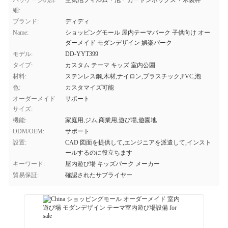
パッケージの詳
空気泡フィルム + 泡 + カートンボックス + 木製枠
細:
ブランド:
ディディ
Name:
ショッピングモール 屋内テーマパーク 子供向け オー
ダーメイド モダンデザイン 娯楽パーク
モデル:
DD-YYT399
タイプ:
カスタム テーマ キッズ 室内公園
材料:
ステンレス鋼,木材,ナイロン,プラスチック,PVC,泡
色:
カスタマイズ可能
オーダーメイド
サポート
サイズ:
機能:
家庭用,ジム,商業用,遊び場,遊園地
ODM/OEM:
サポート
設置:
CAD 図面を提供して,エンジニアを派遣して,インスト
ールするのに役立ちます
キーワード:
屋内遊び場 キッズパーク メーカー
貿易保証:
確認されたサプライヤー