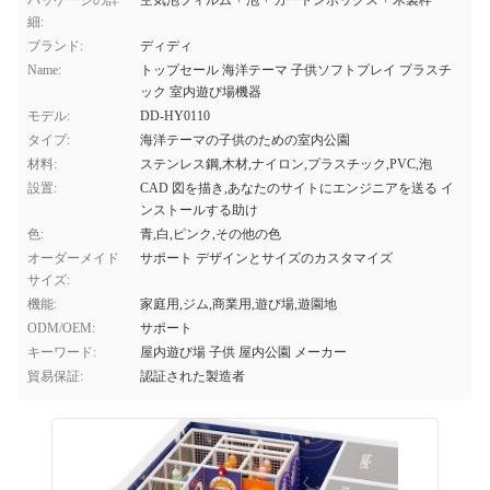
パッケージの詳
空気泡フィルム + 泡 + カートンボックス + 木製枠
細:
ブランド:
ディディ
Name:
トップセール 海洋テーマ 子供ソフトプレイ プラスチ
ック 室内遊び場機器
モデル:
DD-HY0110
タイプ:
海洋テーマの子供のための室内公園
材料:
ステンレス鋼,木材,ナイロン,プラスチック,PVC,泡
設置:
CAD 図を描き,あなたのサイトにエンジニアを送る イ
ンストールする助け
色:
青,白,ピンク,その他の色
オーダーメイド
サポート デザインとサイズのカスタマイズ
サイズ:
機能:
家庭用,ジム,商業用,遊び場,遊園地
ODM/OEM:
サポート
キーワード:
屋内遊び場 子供 屋内公園 メーカー
貿易保証:
認証された製造者