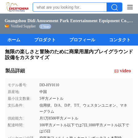
Guangzhou Didi Amusement Park Entertainment Equipment Co., Ltd.
Verified Supplier
2 Years
ホーム
プロダクト
プロフィール
コンタクト
無限の楽しさと冒険のために商業用屋内プレイグラウンド
設備をカスタマイズ
製品詳細
video
モデル番号:
DD-HY0110
原産地:
中国
最小注文数量:
5平方メートル
支払条件:
信用状、D/A、D/P、T/T、ウェスタンユニオン、マネ
ーグラム
供給能力:
月1万8500平方メートル
配達時間:
100平方メートル以下では7日,1000平方メートル以下で
は15日