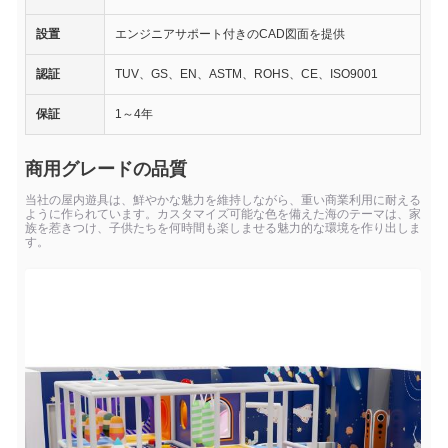
設置
エンジニアサポート付きのCAD図面を提供
認証
TUV、GS、EN、ASTM、ROHS、CE、ISO9001
保証
1～4年
商用グレードの品質
当社の屋内遊具は、鮮やかな魅力を維持しながら、重い商業利用に耐える
ように作られています。カスタマイズ可能な色を備えた海のテーマは、家
族を惹きつけ、子供たちを何時間も楽しませる魅力的な環境を作り出しま
す。