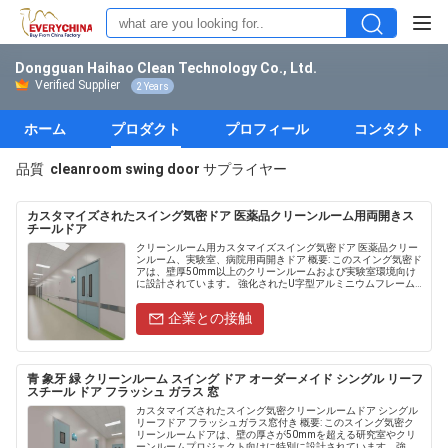
Dongguan Haihao Clean Technology Co., Ltd.
Verified Supplier
2 Years
ホーム
プロダクト
プロフィール
コンタクト
品質
cleanroom swing door
サプライヤー
カスタマイズされたスイング気密ドア 医薬品クリーンルーム用両開きス
チールドア
クリーンルーム用カスタマイズスイング気密ドア 医薬品クリー
ンルーム、実験室、病院用両開きドア 概要: このスイング気密ド
アは、壁厚50mm以上のクリーンルームおよび実験室環境向け
に設計されています。 強化されたU字型アルミニウムフレーム
と粉体塗装された亜鉛メッキ......
企業との接触
青 象牙 緑 クリーンルーム スイング ドア オーダーメイド シングル リーフ
スチール ドア フラッシュ ガラス 窓
カスタマイズされたスイング気密クリーンルームドア シングル
リーフドア フラッシュガラス窓付き 概要: このスイング気密ク
リーンルームドアは、壁の厚さが50mmを超える研究室やクリ
ーンルームプロジェクト向けに特別に設計されています。強