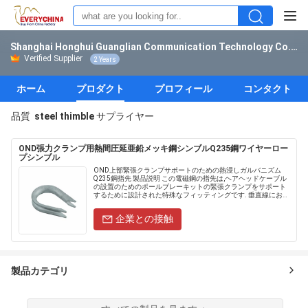
Shanghai Honghui Guanglian Communication Technology Co.,Ltd.
Verified Supplier
2 Years
ホーム
プロダクト
プロフィール
コンタクト
品質
steel thimble
サプライヤー
OND張力クランプ用熱間圧延亜鉛メッキ鋼シンブルQ235鋼ワイヤーロー
プシンブル
OND上部緊張クランプサポートのための熱浸しガルバニズム
Q235鋼指先 製品説明 この電磁鋼の指先は,ヘアヘッドケーブル
の設置のためのポールブレーキットの緊張クランプをサポート
するために設計された特殊なフィッティングです. 垂直線におけ
る光ケーブル上部装置の緊張クランプと主な使用 一般的に用
い......
企業との接触
製品カテゴリ