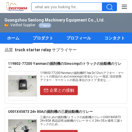
Guangzhou Senlong Machinery Equipment Co., Ltd.
Verified Supplier
7 Years
ホーム
プロダクト
プロフィール
コンタクト
品質
truck starter relay
サプライヤー
119802-77200 Yanmarの掘削機のSinocmpのトラックの始動機のリレ
ー
119802-77200 Yanmarの掘削機R11ea Dc12vのアフター・マー
ケットの部品のためのsinocmpの安全なリレー 指定: 項目状態
アフター・マーケットの部品 単位のタイプ 安全な......
企業との接触
U001X45873 24v 80Aの掘削機の三菱始動機のリレー
三菱のための掘削機/トラックの始動機のリレーU001X45873
24v 80A 商品説明 始動機のリレー サイズ 24v OEか適用 三菱ト
ラックのため......