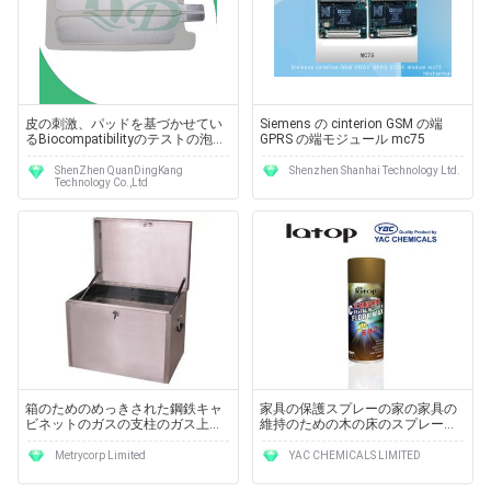
皮の刺激、パッドを基づかせてい
Siemens の cinterion GSM の端
るBiocompatibilityのテストの泡の
GPRS の端モジュール mc75
生地の縦のタイプを渡して下さい
ShenZhen QuanDingKang
Shenzhen Shanhai Technology Ltd.
Technology Co.,Ltd
箱のためのめっきされた鋼鉄キャ
家具の保護スプレーの家の家具の
ビネットのガスの支柱のガス上昇
維持のための木の床のスプレーの
を亜鉛でメッキして下さい
ワックス
Metrycorp Limited
YAC CHEMICALS LIMITED