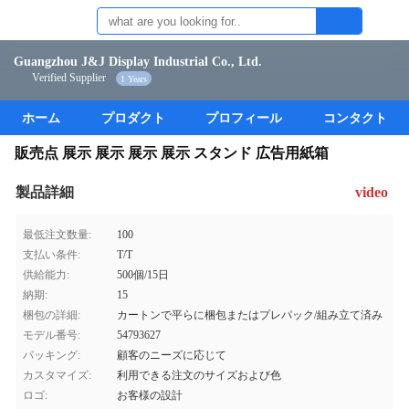
Guangzhou J&J Display Industrial Co., Ltd.
Verified Supplier
1 Years
ホーム
プロダクト
プロフィール
コンタクト
販売点 展示 展示 展示 展示 スタンド 広告用紙箱
製品詳細
video
最低注文数量:
100
支払い条件:
T/T
供給能力:
500個/15日
納期:
15
梱包の詳細:
カートンで平らに梱包またはプレパック/組み立て済み
モデル番号:
54793627
パッキング:
顧客のニーズに応じて
カスタマイズ:
利用できる注文のサイズおよび色
ロゴ:
お客様の設計