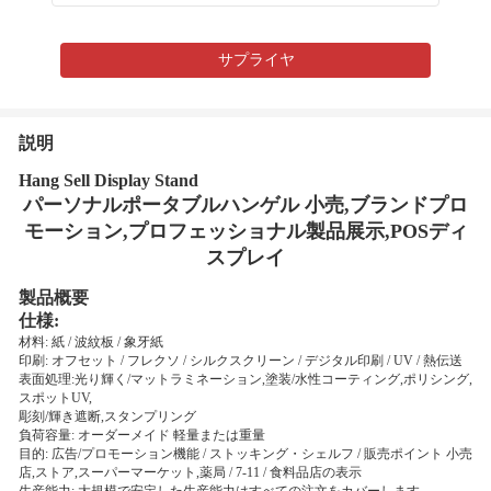
サプライヤ
説明
Hang Sell Display Stand
パーソナルポータブルハンゲル 小売,ブランドプロ
モーション,プロフェッショナル製品展示,POSディ
スプレイ
製品概要
仕様:
材料: 紙 / 波紋板 / 象牙紙
印刷: オフセット / フレクソ / シルクスクリーン / デジタル印刷 / UV / 熱伝送
表面処理:光り輝く/マットラミネーション,塗装/水性コーティング,ポリシング,
スポットUV,
彫刻/輝き遮断,スタンプリング
負荷容量: オーダーメイド 軽量または重量
目的: 広告/プロモーション機能 / ストッキング・シェルフ / 販売ポイント 小売
店,ストア,スーパーマーケット,薬局 / 7-11 / 食料品店の表示