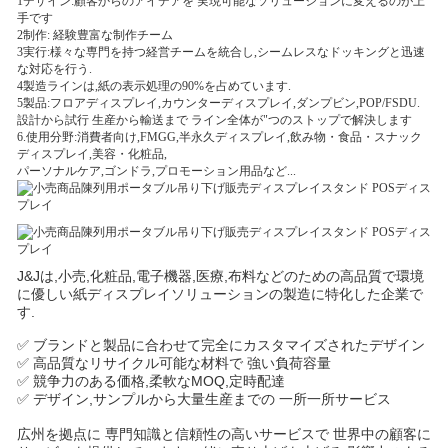
1デザイン:顧客からのアイデアを 実現可能なソリューションに変えるのが上
手です
2制作: 経験豊富な制作チーム
3実行:様々な専門を持つ経営チームを統合し,シームレスなドッキングと迅速
な対応を行う.
4製造ラインは,紙の表示処理の90%を占めています.
5製品:フロアディスプレイ,カウンターディスプレイ,ダンプビン,POP/FSDU.
設計から試行 生産から輸送まで ライン全体が"つのストップで解決します
6.
使用分野:消費者向け,FMGG,半永久ディスプレイ,飲み物・食品・スナック
ディスプレイ,美容・化粧品,
パーソナルケア,ゴンドラ,プロモーション用品など...
J&Jは,小売,化粧品,電子機器,医療,布料などのための高品質で環境
に優しい紙ディスプレイソリューションの製造に特化した企業で
す.
✅ ブランドと製品に合わせて完全にカスタマイズされたデザイン
✅ 高品質なリサイクル可能な材料で 強い負荷容量
✅ 競争力のある価格,柔軟なMOQ,定時配達
✅ デザイン,サンプルから大量生産までの 一所一所サービス
広州を拠点に 専門知識と信頼性の高いサービスで 世界中の顧客に