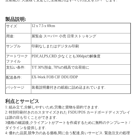
生産能力: 大規模で安定した生産能力はすべての注文をカバーします.
製品説明:
12 x 7.5 x 69cm
サイズ
用途:
展覧会 スーパー 小売 日常ストッキング
サンプル
印刷なしまたはデジタル印刷
アートワーク
PDF,AI,PS,CRD 少なくとも300dpiの解像度
ファイル
支払い条件:
T/T 30%預金, 70%の残高で出荷前に
EX-Work FOB CIF DDU/DDP
配送条件:
パッケージ
装着説明書付きの紙箱に詰め込まれています.
利点とサービス
1: 組み立て,分解しやすいため,労働と貨物を節約できます.
2: 特別印刷付きのカスタマイズされた FSDU/POS カードボードディスプレイ
は誰の目も引くことができます.
3価格の確認後,クライアントがアートを作成するために無料のテンプレート /
ダイラインを提供します.
4: 優れた品質,競争力のある価格,間に合う配達,良いサービス. 緊急注文の処理