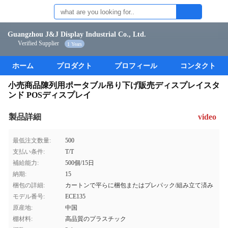
Guangzhou J&J Display Industrial Co., Ltd.
Verified Supplier
1 Years
ホーム
プロダクト
プロフィール
コンタクト
小売商品陳列用ポータブル吊り下げ販売ディスプレイスタ
ンド POSディスプレイ
製品詳細
video
最低注文数量:
500
支払い条件:
T/T
補給能力:
500個/15日
納期:
15
梱包の詳細:
カートンで平らに梱包またはプレパック/組み立て済み
モデル番号:
ECE135
原産地:
中国
棚材料:
高品質のプラスチック