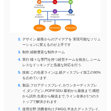
デザイン:顧客からのアイデアを 実現可能なソリュ
ーションに変えるのが上手です
制作:経験豊富な制作チーム
実行:様々な専門を持つ経営チームを統合し,シーム
レスなドッキングと迅速な対応を行う.
技術:この生産ラインは,紙ディスプレイ加工の90%
を占めています.
製品:フロアディスプレイ,カウンターディスプレ
イ,ダンプビン,POP/FSDU.最初から最後まで,構想
から試作,生産から輸送まで,ライン全体が1つのス
トップで解決されます.
使用分野:消費者向け,FMGG,半永久ディスプレイ,