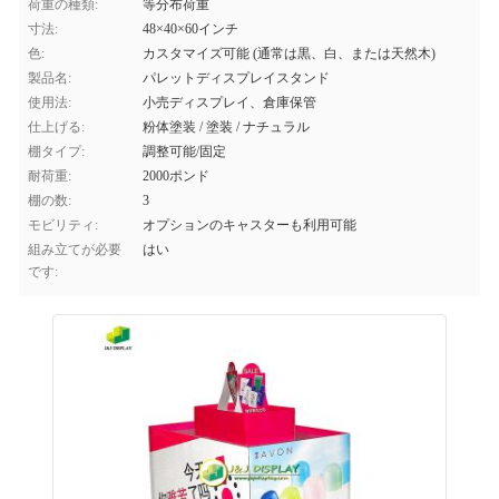
荷重の種類:
等分布荷重
寸法:
48×40×60インチ
色:
カスタマイズ可能 (通常は黒、白、または天然木)
製品名:
パレットディスプレイスタンド
使用法:
小売ディスプレイ、倉庫保管
仕上げる:
粉体塗装 / 塗装 / ナチュラル
棚タイプ:
調整可能/固定
耐荷重:
2000ポンド
棚の数:
3
モビリティ:
オプションのキャスターも利用可能
組み立てが必要
はい
です: