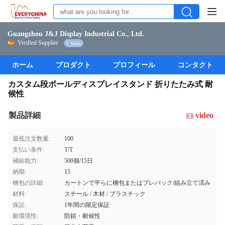
Guangzhou J&J Display Industrial Co., Ltd.
Verified Supplier
1 Years
ホーム
プロダクト
プロフィール
コンタクト
カスタム段ボールディスプレイスタンド 折りたたみ式 耐
候性
製品詳細
video
最低注文数量:
100
支払い条件:
T/T
補給能力:
500個/15日
納期:
15
梱包の詳細:
カートンで平らに梱包またはプレパック/組み立て済み
材料:
スチール / 木材 / プラスチック
保証:
1年間の限定保証
耐環境性:
防錆・耐候性