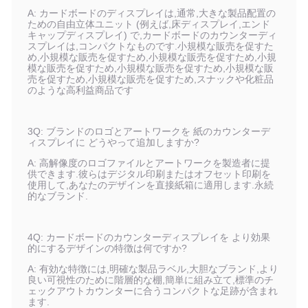
A: カードボードのディスプレイは,通常,大きな製品配置の
ための自由立体ユニット (例えば,床ディスプレイ,エンド
キャップディスプレイ) で,カードボードのカウンターディ
スプレイは,コンパクトなものです.小規模な販売を促すた
め,小規模な販売を促すため,小規模な販売を促すため,小規
模な販売を促すため,小規模な販売を促すため,小規模な販
売を促すため,小規模な販売を促すため,スナックや化粧品
のような高利益商品です
3Q: ブランドのロゴとアートワークを 紙のカウンターデ
ィスプレイに どうやって追加しますか?
A: 高解像度のロゴファイルとアートワークを製造者に提
供できます.彼らはデジタル印刷またはオフセット印刷を
使用して,あなたのデザインを直接紙箱に適用します.永続
的なブランド.
4Q: カードボードのカウンターディスプレイを より効果
的にするデザインの特徴は何ですか?
A: 有効な特徴には,明確な製品ラベル,大胆なブランド,より
良い可視性のために階層的な棚,簡単に組み立て,標準のチ
ェックアウトカウンターに合うコンパクトな足跡が含まれ
ます.