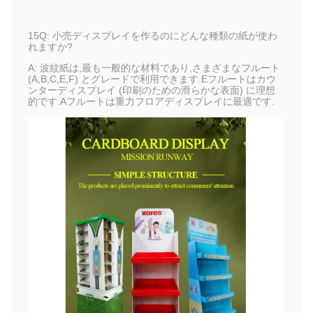
15Q: 小売ディスプレイを作るのにどんな種類の紙が使わ
れますか?
A: 波紋紙は,最も一般的な材料であり,さまざまなフルート
(A,B,C,E,F) とグレードで利用できます.Eフルートはカウ
ンターディスプレイ (印刷のための滑らかな表面) に理想
的です.Aフルートは重力フロアディスプレイに最適です.