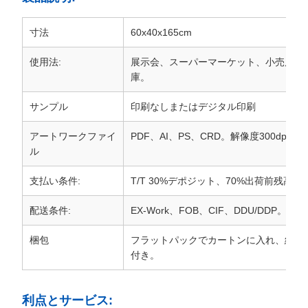
寸法
60x40x165cm
使用法:
展示会、スーパーマーケット、小売店、
庫。
サンプル
印刷なしまたはデジタル印刷
アートワークファイ
PDF、AI、PS、CRD。解像度300dpi以
ル
支払い条件:
T/T 30%デポジット、70%出荷前残高。
配送条件:
EX-Work、FOB、CIF、DDU/DDP。
梱包
フラットパックでカートンに入れ、組み
付き。
利点とサービス: