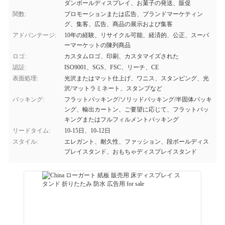
ダンボールディスプレイ、お菓子の発送、販促
関数:
プロモーションまたは広告、ブランドマーケティン
グ、集客、広告、商品の展示および集客
アドバンテージ:
10年の経験、リサイクル可能、経済的、公正、スーパ
ーマーケットの陳列商品
ロゴ:
カスタムロゴ、印刷、カスタマイズされた
認証:
ISO9001、SGS、FSC、リーチ、CE
表面処理:
光沢またはマット仕上げ、ワニス、スタンピング、光
沢/マットラミネート、スタンプなど
パッキング:
フラットパッキング/ソリッドパッキング/半固体パッキ
ング、輸出カートン、ご要望に応じて、フラットパッ
キングまたはフルフィルメントパッキング
リードタイム:
10-15日、10-12日
スタイル:
エレガント、耐久性、ファッション、段ボールディス
プレイスタンド、おもちゃディスプレイスタンド