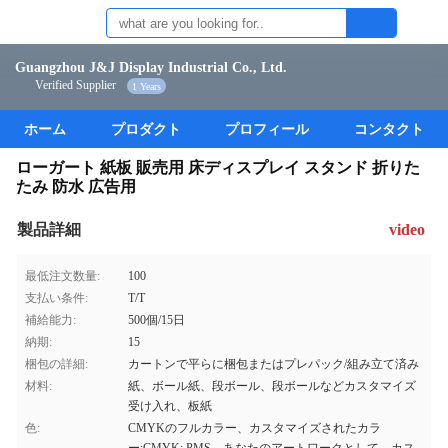
Guangzhou J&J Display Industrial Co., Ltd.
Verified Supplier
1 Years
ホーム
プロダクト
プロフィール
コンタクト
ローガート 紙板 販売用 床ディスプレイ スタンド 折りた
たみ 防水 広告用
製品詳細
video
最低注文数量:
100
支払い条件:
T/T
補給能力:
500個/15日
納期:
15
梱包の詳細:
カートンで平らに梱包またはプレパック/組み立て済み
材料:
紙、ボール紙、段ボール、段ボールなどカスタマイズ
受け入れ、板紙
色:
CMYKのフルカラー、カスタマイズされたカラ