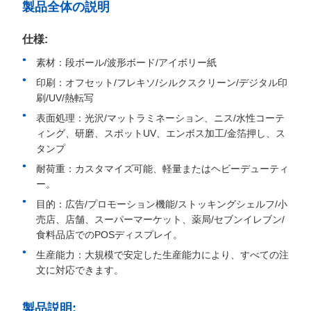
製品全体の説明
仕様:
素材：段ボール/波形ボード/アイボリー紙
印刷：オフセット/フレキソ/シルクスクリーン/デジタル印
刷/UV/熱転写
表面処理：光沢/マットラミネーション、ニス/水性コーテ
ィング、研磨、スポットUV、エンボス加工/金箔押し、ス
タンプ
耐荷重：カスタマイズ可能、軽量またはヘビーデューティ
ー。
目的：広告/プロモーション機能/ストッキングシェルフ/小
売店、店舗、スーパーマーケット、薬局/セブンイレブン/
食料品店でのPOSディスプレイ。
生産能力：大規模で安定した生産能力により、すべての注
文に対応できます。
製品説明: