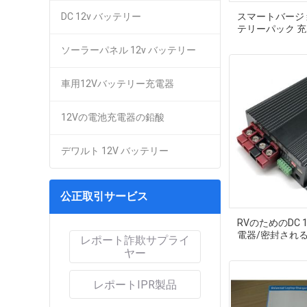
DC 12v バッテリー
スマートバージョ
テリーパック 充
アルミシェル
ソーラーパネル 12v バッテリー
車用12Vバッテリー充電器
12Vの電池充電器の鉛酸
デワルト 12V バッテリー
公正取引サービス
RVのためのDC 
電器/密封される
レポート詐欺サプライ
ル/LiFePo4電池
ヤー
レポートIPR製品