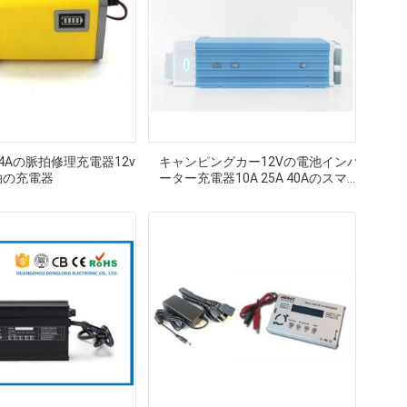
14Aの脈拍修理充電器12v
キャンピングカー12Vの電池インバ
拍の充電器
ーター充電器10A 25A 40Aのスマー
トなコンパクト デザイン