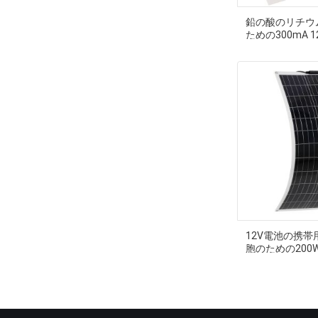
鉛の酸のリチウ
ための300mA 
12V電池の携
胞のための20
キットの充電器