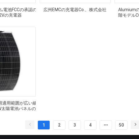
ム電池FCCの承認の
広州EMCの充電器Co.、株式会社
Alumiu
12Vの充電器
階モデルC
への6amp
帯用適用範囲が広い細
0W太陽電池パネルの
1
2
3
4
50