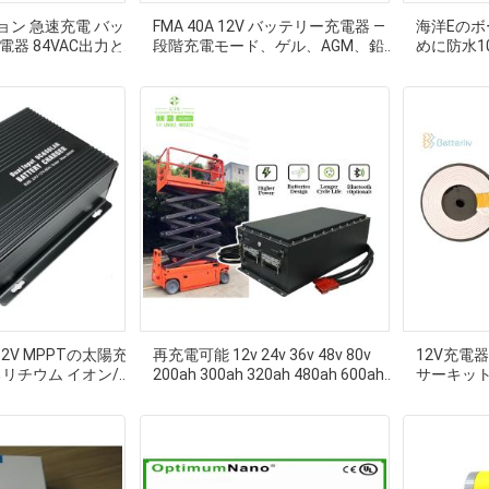
ン 急速充電 バッ
FMA 40A 12V バッテリー充電器 — 4
海洋Eの
電器 84VAC出力と
段階充電モード、ゲル、AGM、鉛蓄
めに防水10
電池タイプに対応
ックの充
12V MPPTの太陽充
再充電可能 12v 24v 36v 48v 80v
12V充電
リチウム イオン/ゲ
200ah 300ah 320ah 480ah 600ah
サーキット
電動フォークリフト バッテリー 充
電器 充電電力 3.3kW