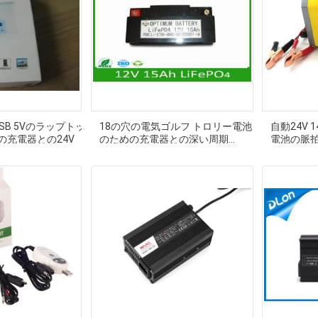
、USB 5Vのラップトッ
18の穴の電気ゴルフ トロリー電池
自動24V 
の充電器との24V
のための充電器との深い周期
電池の脈
LiFePO4 12V-15Ah