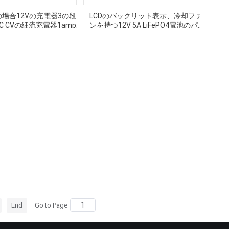
mの場合12Vの充電器3の段
LCDのバックリット表示、冷却ファ
C CVの細流充電器1amp
ンを持つ12V 5A LiFePO4電池のパッ
クの充電器
End
Go to Page