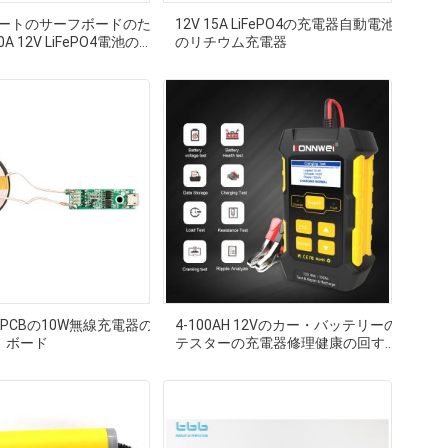
ボートのサーフボードのた
12V 15A LiFePO4の充電器自動電池
A 12V LiFePO4電池のパ
のリチウム充電器
電器
器PCBの10W無線充電器の
4-100AH 12Vのカー・バッテリーの
 ボード
テスターの充電器修理健康の回すテ
スト