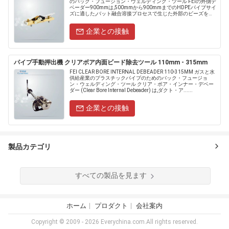
のバック・フュージョン・ウェルディング・ツール FEIの外側デ
ベーダー900mmは,500mmから900mmまでのHDPEパイプサイ
ズに適した,バット融合溶接プロセスで生じた外部のビーズを取
り除くために設計された高品質のツー......
企業との接触
パイプ手動押出機 クリアボア内面ビード除去ツール 110mm - 315mm
FEI CLEAR BORE INTERNAL DEBEADER 110-315MM ガスと水
供給産業のプラスチックパイプのためのバック・フュージョ
ン・ウェルディング・ツール クリア・ボア・インナー・デベー
ダー (Clear Bore Internal Debeader) は,ダクト・ア......
企業との接触
製品カテゴリ
すべての製品を見ます
ホーム
プロダクト
会社案内
Copyright © 2009 - 2026 Everychina.com.All rights reserved.