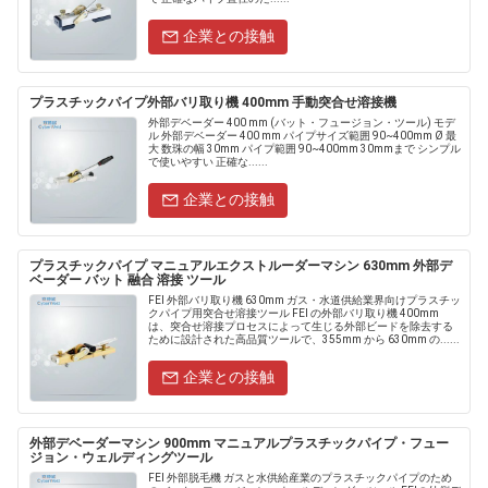
企業との接触
プラスチックパイプ外部バリ取り機 400mm 手動突合せ溶接機
外部デベーダー 400 mm (バット・フュージョン・ツール) モデ
ル 外部デベーダー 400 mm パイプサイズ範囲 90~400mm Ø 最
大 数珠の幅 30mm パイプ範囲 90~400mm 30mmまで シンプル
で使いやすい 正確な......
企業との接触
プラスチックパイプ マニュアルエクストルーダーマシン 630mm 外部デ
ベーダー バット 融合 溶接 ツール
FEI 外部バリ取り機 630mm ガス・水道供給業界向けプラスチッ
クパイプ用突合せ溶接ツール FEI の外部バリ取り機 400mm
は、突合せ溶接プロセスによって生じる外部ビードを除去する
ために設計された高品質ツールで、355mm から 630mm の......
企業との接触
外部デベーダーマシン 900mm マニュアルプラスチックパイプ・フュー
ジョン・ウェルディングツール
FEI 外部脱毛機 ガスと水供給産業のプラスチックパイプのため