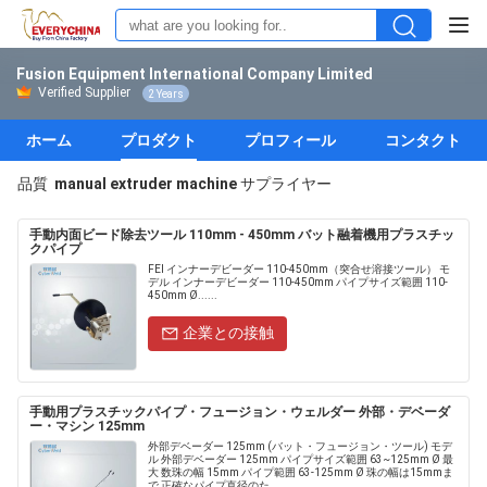
Fusion Equipment International Company Limited
Verified Supplier
2 Years
ホーム
プロダクト
プロフィール
コンタクト
品質
manual extruder machine
サプライヤー
手動内面ビード除去ツール 110mm - 450mm バット融着機用プラスチッ
クパイプ
FEI インナーデビーダー 110-450mm（突合せ溶接ツール） モ
デル インナーデビーダー 110-450mm パイプサイズ範囲 110-
450mm Ø......
企業との接触
手動用プラスチックパイプ・フュージョン・ウェルダー 外部・デベーダ
ー・マシン 125mm
外部デベーダー 125mm (バット・フュージョン・ツール) モデ
ル 外部デベーダー 125mm パイプサイズ範囲 63~125mm Ø 最
大 数珠の幅 15mm パイプ範囲 63-125mm Ø 珠の幅は15mmま
で 正確なパイプ直径のた......