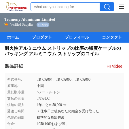
Trumony Aluminum Limited
Verified Supplier
11 Years
ホーム
プロダクト
プロフィール
コンタクト
耐火性アルミニウム ストリップの比率の頻度ケーブルの
パッキング アルミニウム ストリップのコイル
製品詳細
video
型式番号:
TR-CA004、TR-CA005、TR-CA006
原産地:
中国
最低順序量:
5メートル トン
支払の言葉:
T/TかLC
供給の能力:
1年ごとの50,000 mt
受渡し時間:
30仕事日は後あなたの頭金を受け取った
包装の細部:
標準的な輸出包装
合金:
1050,1060および等。