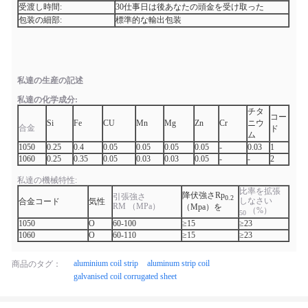
受渡し時間:
30仕事日は後あなたの頭金を受け取った
包装の細部:
標準的な輸出包装
私達の生産の記述
私達の化学成分:
チタ
コー
Si
Fe
CU
Mn
Mg
Zn
Cr
ニウ
合金
ド
ム
1050
0.25
0.4
0.05
0.05
0.05
0.05
-
0.03
1
1060
0.25
0.35
0.05
0.03
0.03
0.05
-
-
2
私達の機械特性:
比率を拡張
降伏強さRp
引張強さ
0.2
しなさい
合金コード
気性
RM （MPa）
（Mpa）を
（%）
50
1050
O
60-100
≥15
≥23
1060
O
60-110
≥15
≥23
aluminium coil strip
aluminum strip coil
商品のタグ：
galvanised coil corrugated sheet