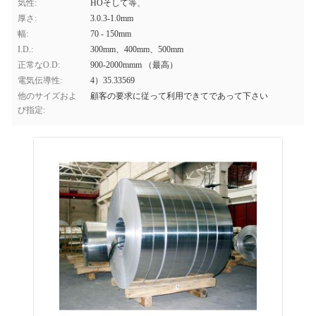
気性:
HOそして等、
厚さ:
3.0.3-1.0mm
幅:
70 - 150mm
I.D.:
300mm、400mm、500mm
正常なO.D:
900-2000mmm （最高）
電気伝導性:
4）35.33569
他のサイズおよ
顧客の要求に従って利用できてであって下さい
び指定: