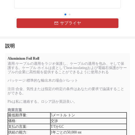
サプライヤ
説明
Aluminium Foil Roll
適用:ケーブルの適用をラジオ保護し、ケーブルの適用を包み、そして保
護する。ケーブル ホイルは皮としてheat-insulatingおよび電磁石保護がケー
ブルの企業に高性能を提供することができるように使用される
パッケージ:標準的な輸出木の場合/パレット
注目:合金、気性または指定の特定の条件はあなたの要求で論議すること
ができる。
Plsは私に連絡する。ロシア語か英語良い。
商業言葉
最低順序量:
5メートル トン
価格:
交渉
支払の言葉:
T/TかLC
供給の能力:
1年ごとの50,000 mt