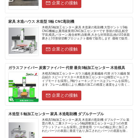
企業との接触
家具 木造ハウス 木造型 5軸 CNC彫刻機
木模具5軸加工センター,家具 木造家の彫刻機 大型ゲントリ5軸
CNC機械は,重用産業用CNC加工センターです 形状の部品,航空
宇宙,模具,パターン,複合材料,自動車,大きな封筒部品,他の3D表面
磨きと3D形状切断プロジェクト価格で販売します. 価格で販売
します. モデル STM2......
企業との接触
ガラスファイバー 炭素ファイバー 代替 最良5軸加工センター 木造模具
木模具5軸加工センター ガラス繊維 炭素繊維 代替 ガラス繊維 製
品紹介 スピードマスター木造形加工センターは橋型ビームドラ
イブモードを採用し,Y軸ウォーキングコースはフレームを採用し
ます. フレーム構造により,機器の加工の精度と速度をより良く保
証できます. 市場顧客使用の比較によると,その包括的な...
企業との接触
木造型 5 軸加工センター 家具 木造彫刻機 ダブルテーブル
木模具5軸加工センター,家具 木造家の彫刻機 ダブルテーブル 装
置の導入: 二重ステーション5軸調整加工センターは,2つの作業
プラットフォームを採用し,交替使用. ツールの軸は,常に加工さ
れたパーツの表面に垂直であり,加工されたパーツの底面を除く
すべての操作を完了することができます. イタリアン角度...