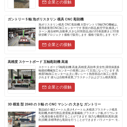
企業との接触
ガントリー 5 軸 泡ポリスタリン 模具 CNC 彫刻機
泡ポリスタリン模具 CNC 彫刻機 大型ゲントリ5軸CNC機械は,
重用産業用CNC加工センターです 形状の部品,航空宇宙,模具,パ
ターン,複合材料,自動車,大きな封筒部品,他の3D表面磨きと3D形
状切断プロジェクト価格で販売します. 価格で販売します. モデ
ル......
企業との接触
高精度 スケートボード 五軸彫刻機 高速
スケートボード5軸彫刻機 高速,高精度,高効率,安全性,環境保護多
軸接続機械加工センターの発展において主流になっています.高
精度5軸加工センターは,主に厚いシート熱形部品の加工に使用
されます.彼らは自動車産業,プラスチックおよびゴム模具製造産
業,また楽器や冷蔵庫の蓋の生産などの様々な産業で使用さ.....
企業との接触
3D 模造 型 2040 の 3 軸 の CNC マシン の 大きな ガントリー
製品紹介 幅2メートル,長さ4メートル,木模具プラスチック模具
彫刻機,木材代替品,密度板,炭素繊維,プラスチック板,ポリウレタ
ン泡,複合板を処理することができます.強力な機能彫刻,彫刻,掘
削,切断,非標準的な彫刻を行うことができます パラメーター: モ
デル SUBA2040 移動......