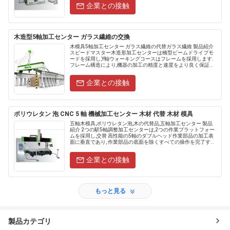
企業との接触
木造型5軸加工センター ガラス繊維の交換
木模具5軸加工センター ガラス繊維の代替ガラス繊維 製品紹介
スピードマスター木造形加工センターは橋型ビームドライブモ
ードを採用し,Y軸ウォーキングコースはフレームを採用します.
フレーム構造により,機器の加工の精度と速度をより良く保証で
きます. 市場顧客使用の比較によると,その包括的な 処理効率
は...
企業との接触
ポリウレタン 泡 CNC 5 軸 機械加工センター 木材 代替 木材 模具
五軸木模具,ポリウレタン泡,木の代替品,五軸加工センター 製品
紹介 2つの駅5軸調整加工センターは,2つの作業プラットフォー
ムを採用し,交替 高性能の5軸のダブルヘッド作業部品の加工表
面に垂直であり, 作業部品の底面を除くすべての操作を完了する.
イタリアの角度が完成.ダブルワークステーションは,Aと...
企業との接触
もっと見る
製品カテゴリ