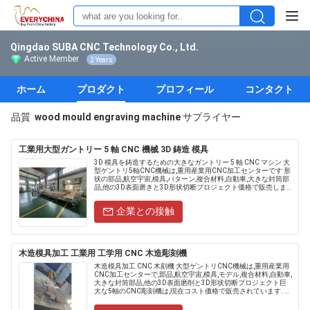
Qingdao SUBA CNC Technology Co., Ltd.
Active Member
2 Years
ホーム
プロダクト
プロフィール
コンタクト
品質
wood mould engraving machine
サプライヤー
工業用大型ガントリー 5 軸 CNC 機械 3D 鋳造 模具
3D 模具を鋳造するための大きなガントリー 5 軸 CNC マシン 大
型ゲントリ5軸CNC機械は,重用産業用CNC加工センターです 形
状の部品,航空宇宙,模具,パターン,複合材料,自動車,大きな封筒部
品,他の3D表面磨きと3D形状切断プロジェクト価格で販売しま
す. 価格で販売します. ......
企業との接触
木造模具加工 工業用 工学用 CNC 木造彫刻機
木造模具加工 CNC 木刻機 大型ゲントリCNC機械は,重用産業用
CNC加工センターで,部品,航空宇宙,模具,モデル,複合材料,自動車,
大きな封筒部品,他の3D表面磨削と3D形状切断プロジェクト巨
大な5軸のCNC彫刻機は,現在コスト価格で販売されています. モ
デル......